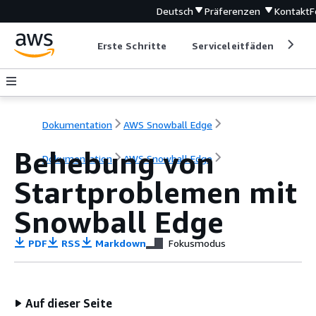
Deutsch
Präferenzen
Kontakt
F
Erste Schritte
Serviceleitfäden
Ent
Dokumentation
AWS Snowball Edge
Behebung von
Dokumentation
AWS Snowball Edge
Startproblemen mit
Snowball Edge
PDF
RSS
Markdown
Fokusmodus
Auf dieser Seite