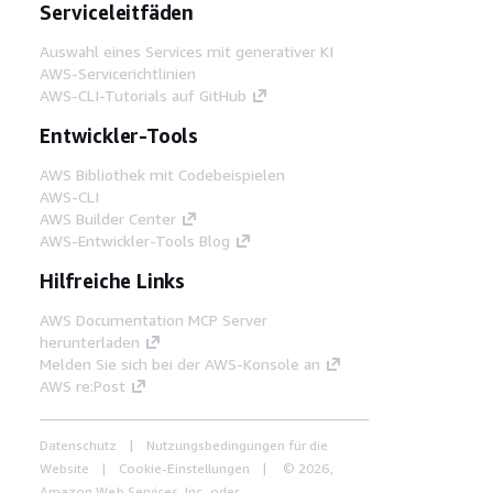
Serviceleitfäden
Auswahl eines Services mit generativer KI
AWS-Servicerichtlinien
AWS-CLI-Tutorials auf GitHub
Entwickler-Tools
AWS Bibliothek mit Codebeispielen
AWS-CLI
AWS Builder Center
AWS-Entwickler-Tools Blog
Hilfreiche Links
AWS Documentation MCP Server
herunterladen
Melden Sie sich bei der AWS-Konsole an
AWS re:Post
Datenschutz
Nutzungsbedingungen für die
Website
Cookie-Einstellungen
© 2026,
Amazon Web Services, Inc. oder