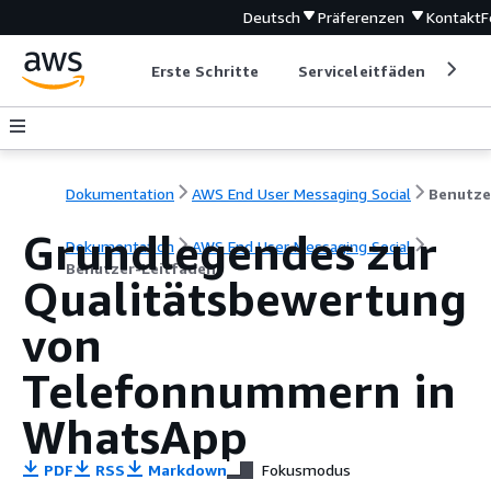
Deutsch
Präferenzen
Kontakt
F
Erste Schritte
Serviceleitfäden
Ent
Dokumentation
AWS End User Messaging Social
Grundlegendes zur
Dokumentation
AWS End User Messaging Social
Benutzer-Leitfaden
Qualitätsbewertung
von
Telefonnummern in
WhatsApp
PDF
RSS
Markdown
Fokusmodus