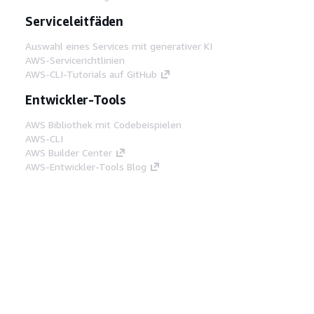
Serviceleitfäden
Auswahl eines Services mit generativer KI
AWS-Servicerichtlinien
AWS-CLI-Tutorials auf GitHub
Entwickler-Tools
AWS Bibliothek mit Codebeispielen
AWS-CLI
AWS Builder Center
AWS-Entwickler-Tools Blog
Hilfreiche Links
AWS Documentation MCP Server
herunterladen
Melden Sie sich bei der AWS-Konsole an
AWS re:Post
Datenschutz
Nutzungsbedingungen für die
Website
Cookie-Einstellungen
© 2026,