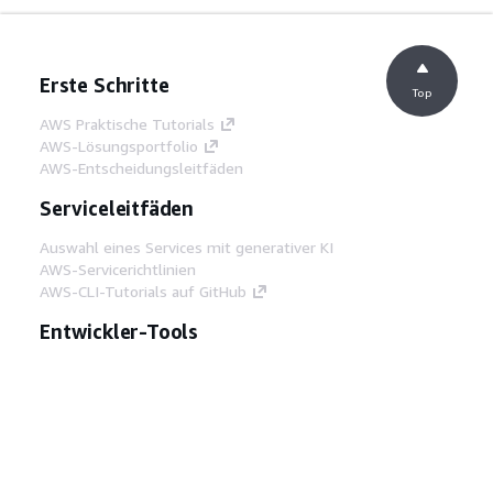
Erste Schritte
Top
AWS Praktische Tutorials
AWS-Lösungsportfolio
AWS-Entscheidungsleitfäden
Serviceleitfäden
Auswahl eines Services mit generativer KI
AWS-Servicerichtlinien
AWS-CLI-Tutorials auf GitHub
Entwickler-Tools
AWS Bibliothek mit Codebeispielen
AWS-CLI
AWS Builder Center
AWS-Entwickler-Tools Blog
Hilfreiche Links