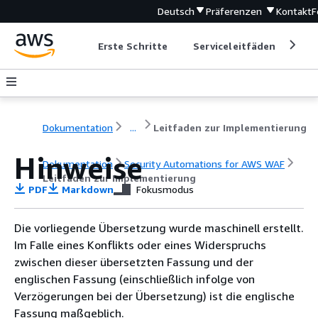
Deutsch
Präferenzen
Kontakt
F
Erste Schritte
Serviceleitfäden
Ent
Dokumentation
...
Leitfaden zur Implementierung
Hinweise
Dokumentation
Security Automations for AWS WAF
Leitfaden zur Implementierung
PDF
Markdown
Fokusmodus
Die vorliegende Übersetzung wurde maschinell erstellt.
Im Falle eines Konflikts oder eines Widerspruchs
zwischen dieser übersetzten Fassung und der
englischen Fassung (einschließlich infolge von
Verzögerungen bei der Übersetzung) ist die englische
Fassung maßgeblich.