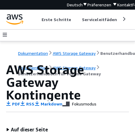
Deutsch
Präferenzen
Kontakt
F
Erste Schritte
Serviceleitfäden
Ent
Dokumentation
AWS Storage Gateway
AWS Storage
Dokumentation
AWS Storage Gateway
Benutzerhandbuch für Volume Gateway
Gateway
Kontingente
PDF
RSS
Markdown
Fokusmodus
Auf dieser Seite