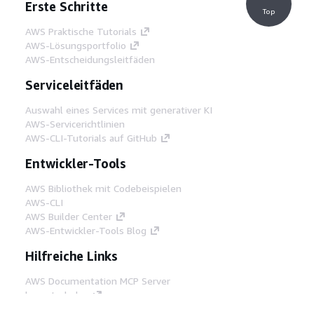
Erste Schritte
Top
AWS Praktische Tutorials
AWS-Lösungsportfolio
AWS-Entscheidungsleitfäden
Serviceleitfäden
Auswahl eines Services mit generativer KI
AWS-Servicerichtlinien
AWS-CLI-Tutorials auf GitHub
Entwickler-Tools
AWS Bibliothek mit Codebeispielen
AWS-CLI
AWS Builder Center
AWS-Entwickler-Tools Blog
Hilfreiche Links
AWS Documentation MCP Server
herunterladen
Melden Sie sich bei der AWS-Konsole an