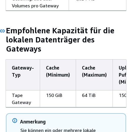
Volumes pro Gateway
Empfohlene Kapazität für die
lokalen Datenträger des
Gateways
Gateway-
Cache
Cache
Uploa
Typ
(Minimum)
(Maximum)
Puffe
(Mini
Tape
150 GiB
64 TiB
150 G
Gateway
Anmerkung
Sie können ein oder mehrere lokale