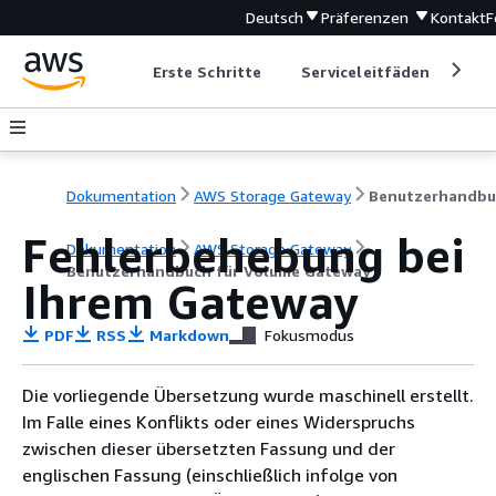
Deutsch
Präferenzen
Kontakt
F
Erste Schritte
Serviceleitfäden
Ent
Dokumentation
AWS Storage Gateway
Fehlerbehebung bei
Dokumentation
AWS Storage Gateway
Benutzerhandbuch für Volume Gateway
Ihrem Gateway
PDF
RSS
Markdown
Fokusmodus
Die vorliegende Übersetzung wurde maschinell erstellt.
Im Falle eines Konflikts oder eines Widerspruchs
zwischen dieser übersetzten Fassung und der
englischen Fassung (einschließlich infolge von