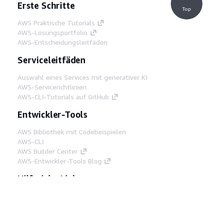
Erste Schritte
Top
AWS Praktische Tutorials
AWS-Lösungsportfolio
AWS-Entscheidungsleitfäden
Serviceleitfäden
Auswahl eines Services mit generativer KI
AWS-Servicerichtlinien
AWS-CLI-Tutorials auf GitHub
Entwickler-Tools
AWS Bibliothek mit Codebeispielen
AWS-CLI
AWS Builder Center
AWS-Entwickler-Tools Blog
Hilfreiche Links
AWS Documentation MCP Server
herunterladen
Melden Sie sich bei der AWS-Konsole an