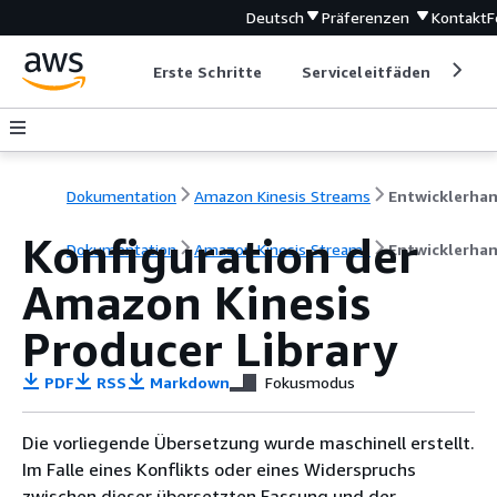
Deutsch
Präferenzen
Kontakt
F
Erste Schritte
Serviceleitfäden
Ent
Dokumentation
Amazon Kinesis Streams
Konfiguration der
Dokumentation
Amazon Kinesis Streams
Entwicklerha
Amazon Kinesis
Producer Library
PDF
RSS
Markdown
Fokusmodus
Die vorliegende Übersetzung wurde maschinell erstellt.
Im Falle eines Konflikts oder eines Widerspruchs
zwischen dieser übersetzten Fassung und der