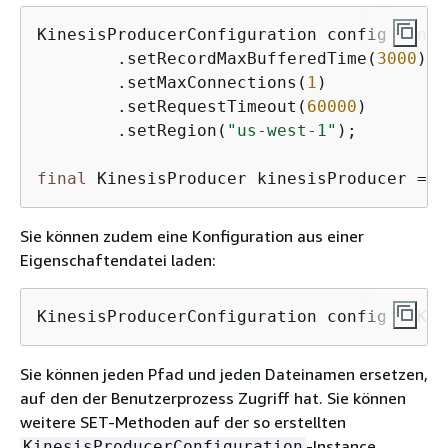
KinesisProducerConfiguration config = 
new
        .setRecordMaxBufferedTime(
3000
)

        .setMaxConnections(
1
)

        .setRequestTimeout(
60000
)

        .setRegion(
"us-west-1"
);

final
 KinesisProducer kinesisProducer = 
n
Sie können zudem eine Konfiguration aus einer
Eigenschaftendatei laden:
KinesisProducerConfiguration config = Kin
Sie können jeden Pfad und jeden Dateinamen ersetzen,
auf den der Benutzerprozess Zugriff hat. Sie können
weitere SET-Methoden auf der so erstellten
-Instance
KinesisProducerConfiguration