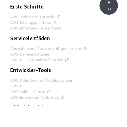
Erste Schritte
Top
AWS Praktische Tutorials
AWS-Lösungsportfolio
AWS-Entscheidungsleitfäden
Serviceleitfäden
Auswahl eines Services mit generativer KI
AWS-Servicerichtlinien
AWS-CLI-Tutorials auf GitHub
Entwickler-Tools
AWS Bibliothek mit Codebeispielen
AWS-CLI
AWS Builder Center
AWS-Entwickler-Tools Blog
Hilfreiche Links
AWS Documentation MCP Server
herunterladen