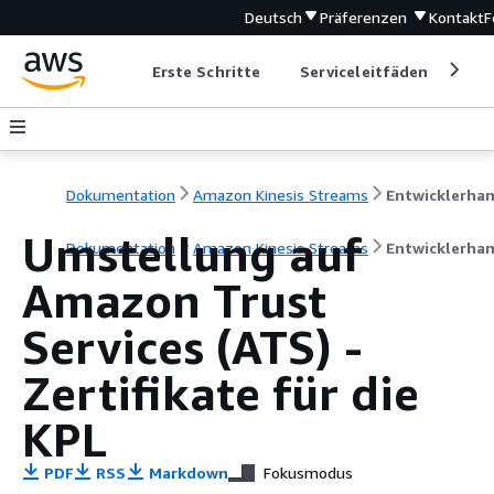
Deutsch
Präferenzen
Kontakt
F
Erste Schritte
Serviceleitfäden
Ent
Dokumentation
Amazon Kinesis Streams
Umstellung auf
Dokumentation
Amazon Kinesis Streams
Entwicklerha
Amazon Trust
Services (ATS) -
Zertifikate für die
KPL
PDF
RSS
Markdown
Fokusmodus