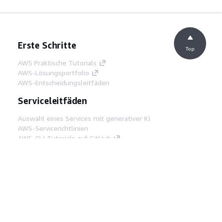
Erste Schritte
Top
AWS Praktische Tutorials
AWS-Lösungsportfolio
AWS-Entscheidungsleitfäden
Serviceleitfäden
Auswahl eines Services mit generativer KI
AWS-Servicerichtlinien
AWS-CLI-Tutorials auf GitHub
Entwickler-Tools
AWS Bibliothek mit Codebeispielen
AWS-CLI
AWS Builder Center
AWS-Entwickler-Tools Blog
Hilfreiche Links