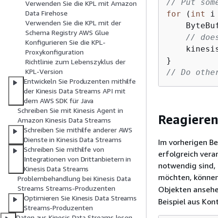
// Put som
Verwenden Sie die KPL mit Amazon
Data Firehose
for
 (
int
 i
Verwenden Sie die KPL mit der
    ByteBu
Schema Registry AWS Glue
// doe
Konfigurieren Sie die KPL-
    kinesi
Proxykonfiguration
Richtlinie zum Lebenszyklus der
KPL-Version
// Do othe
Entwickeln Sie Produzenten mithilfe
der Kinesis Data Streams API mit
dem AWS SDK für Java
Schreiben Sie mit Kinesis Agent in
Reagieren
Amazon Kinesis Data Streams
Schreiben Sie mithilfe anderer AWS
Dienste in Kinesis Data Streams
Im vorherigen Be
Schreiben Sie mithilfe von
erfolgreich vera
Integrationen von Drittanbietern in
notwendig sind,
Kinesis Data Streams
möchten, können 
Problembehandlung bei Kinesis Data
Streams Streams-Produzenten
Objekten ansehe
Optimieren Sie Kinesis Data Streams
Beispiel aus Kon
Streams-Produzenten
Daten aus Kinesis Data Streams lesen