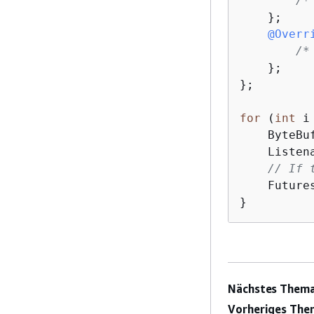
/*
    };     
@Overr
/*
    };

};

for
 (
int
 i
    ByteBu
    Listen
// If 
    Future
} 
Nächstes Thema
Vorheriges The