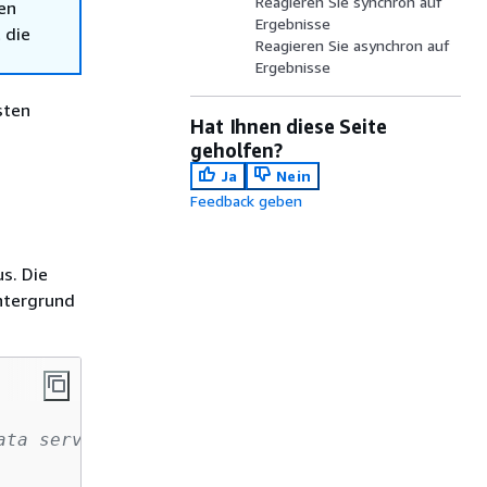
Reagieren Sie synchron auf
en
Ergebnisse
 die
Reagieren Sie asynchron auf
Ergebnisse
sten
Hat Ihnen diese Seite
geholfen?
Ja
Nein
Feedback geben
s. Die
ntergrund
ata service. 