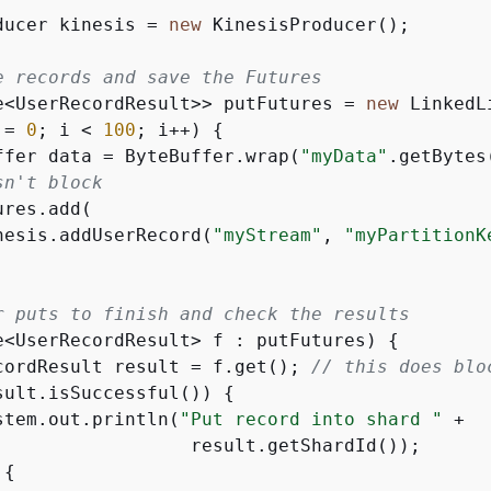
ducer kinesis = 
new
 KinesisProducer();  

e records and save the Futures 
e<UserRecordResult>> putFutures = 
new
 = 
0
; i < 
100
; i++) 
{
ffer data = ByteBuffer.wrap(
"myData"
.getBytes
sn't block 
res.add(

nesis.addUserRecord(
"myStream"
, 
"myPartitionK
r puts to finish and check the results 
e<UserRecordResult> f : putFutures) 
{
cordResult result = f.get(); 
// this does blo
sult.isSuccessful()) 
{
stem.out.println(
"Put record into shard "
 + 

                  result.getShardId());     

{