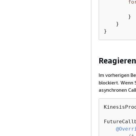
fo
        }

    }

}
Reagieren
Im vorherigen Be
blockiert. Wenn 
asynchronen Call
KinesisPro
FutureCall
@Overr