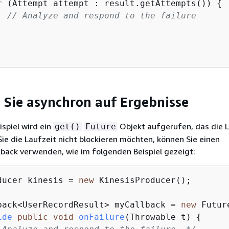
r
 (Attempt attempt : result.getAttempts()) 
{
// Analyze and respond to the failure      
 Sie asynchron auf Ergebnisse
ispiel wird ein
Objekt aufgerufen, das die L
get()
Future
Sie die Laufzeit nicht blockieren möchten, können Sie einen
back verwenden, wie im folgenden Beispiel gezeigt:
ducer kinesis = 
new
 KinesisProducer();

back<UserRecordResult> myCallback = 
new
 Futur
ide
public
void
onFailure
(Throwable t)
{