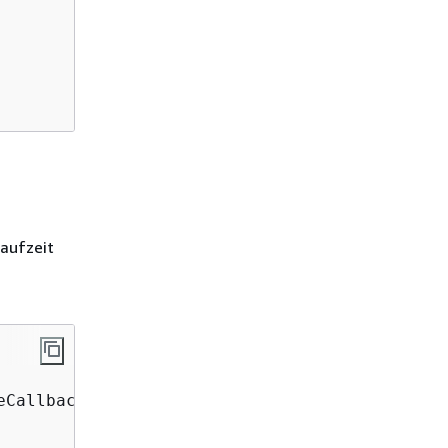
   
aufzeit
eCallback<UserRecordResult>() 
{