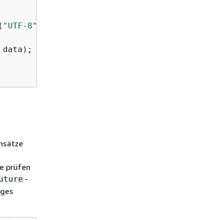
(
"UTF-8"
));

 data); 

ensätze
se prüfen
-
uture
iges