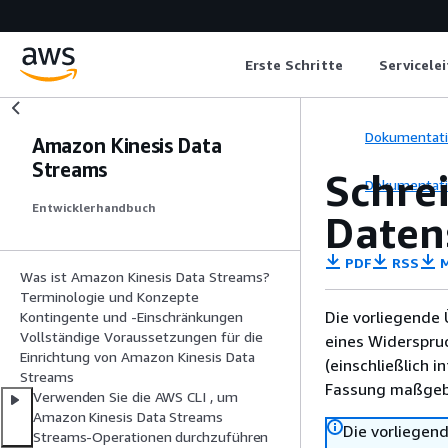
Erste Schritte
Servicele
Dokumentat
Amazon Kinesis Data
Streams
Schrei
Dokumentat
Entwicklerhandbuch
Daten
PDF
RSS
M
Was ist Amazon Kinesis Data Streams?
Terminologie und Konzepte
Die vorliegende 
Kontingente und -Einschränkungen
Vollständige Voraussetzungen für die
eines Widerspru
Einrichtung von Amazon Kinesis Data
(einschließlich 
Streams
Fassung maßgebl
Verwenden Sie die AWS CLI , um
Amazon Kinesis Data Streams
Die vorliegend
Streams-Operationen durchzuführen