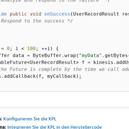
 Analyze and respond to the failure  */


ide
public
void
onSuccess
(UserRecordResult re
 Respond to the success */
 = 
0
; i < 
100
; ++i) 
{
ffer data = ByteBuffer.wrap(
"myData"
.getBytes
ableFuture<UserRecordResult> f = kinesis.addU
the Future is complete by the time we call ad
s.addCallback(f, myCallback); 

:
Konfigurieren Sie die KPL
ma:
Integrieren Sie die KPL in den Herstellercode