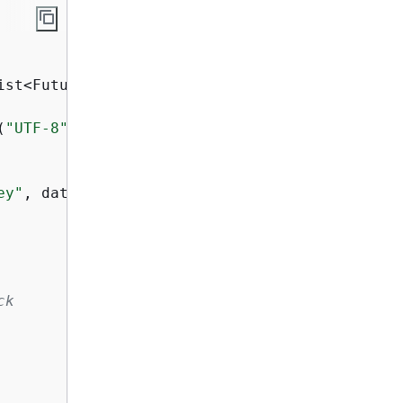
(
"UTF-8"
));

ey"
, data)); 

ck     