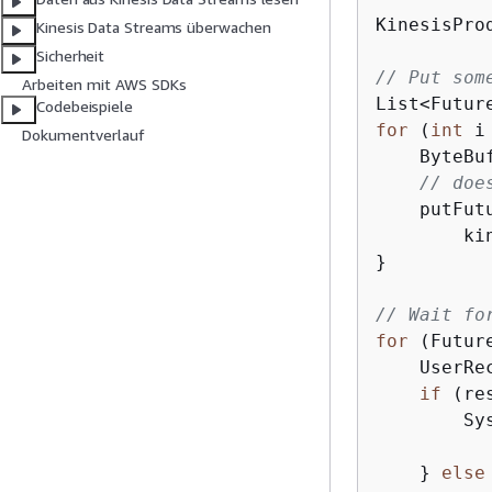
KinesisPro
Kinesis Data Streams überwachen
Sicherheit
// Put som
Arbeiten mit AWS SDKs
List<Futur
Codebeispiele
for
 (
int
 i
Dokumentverlauf
    ByteBu
// doe
    putFutu
        ki
}  

// Wait fo
for
 (Futur
    UserRe
if
 (re
        Sy
          
    } 
else