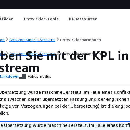
itfäden
Entwickler-Tools
KI-Ressourcen
ion
Amazon Kinesis Streams
Entwicklerhandbuch
ben Sie mit der KPL in
ion
Amazon Kinesis Streams
Entwicklerhandbuch
stream
arkdown
Fokusmodus
Übersetzung wurde maschinell erstellt. Im Falle eines Konflik
chs zwischen dieser übersetzten Fassung und der englischen
infolge von Verzögerungen bei der Übersetzung) ist die englis
ich.
e Übersetzung wurde maschinell erstellt. Im Falle eines Konfl