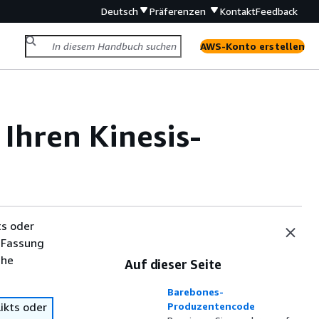
Deutsch
Präferenzen
Kontakt
Feedback
AWS-Konto erstellen
 Ihren Kinesis-
ts oder
 Fassung
che
Auf dieser Seite
Barebones-
ikts oder
Produzentencode