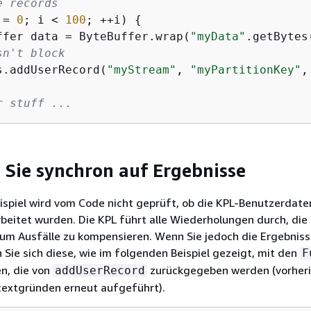
e records 
 = 
0
; i < 
100
; ++i) 
{
ffer data = ByteBuffer.wrap(
"myData"
.getBytes
sn't block       
s.addUserRecord(
"myStream"
, 
"myPartitionKey"
,
r stuff ...
 Sie synchron auf Ergebnisse
ispiel wird vom Code nicht geprüft, ob die KPL-Benutzerdat
rbeitet wurden. Die KPL führt alle Wiederholungen durch, die
 um Ausfälle zu kompensieren. Wenn Sie jedoch die Ergebnis
Sie sich diese, wie im folgenden Beispiel gezeigt, mit den
F
n, die von
zurückgegeben werden (vorher
addUserRecord
textgründen erneut aufgeführt).