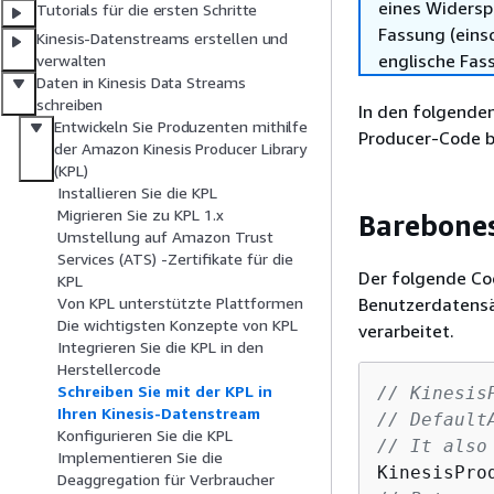
eines Widersp
Tutorials für die ersten Schritte
Fassung (einsc
Kinesis-Datenstreams erstellen und
englische Fas
verwalten
Daten in Kinesis Data Streams
schreiben
In den folgenden
Entwickeln Sie Produzenten mithilfe
Producer-Code bi
der Amazon Kinesis Producer Library
(KPL)
Installieren Sie die KPL
Migrieren Sie zu KPL 1.x
Barebone
Umstellung auf Amazon Trust
Services (ATS) -Zertifikate für die
Der folgende Cod
KPL
Benutzerdatensä
Von KPL unterstützte Plattformen
Die wichtigsten Konzepte von KPL
verarbeitet.
Integrieren Sie die KPL in den
Herstellercode
Schreiben Sie mit der KPL in
// Kinesis
Ihren Kinesis-Datenstream
// Default
Konfigurieren Sie die KPL
// It also
Implementieren Sie die
KinesisPro
Deaggregation für Verbraucher