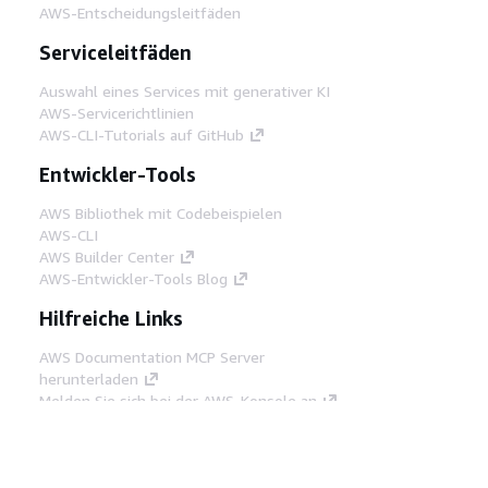
AWS-Entscheidungsleitfäden
Serviceleitfäden
Auswahl eines Services mit generativer KI
AWS-Servicerichtlinien
AWS-CLI-Tutorials auf GitHub
Entwickler-Tools
AWS Bibliothek mit Codebeispielen
AWS-CLI
AWS Builder Center
AWS-Entwickler-Tools Blog
Hilfreiche Links
AWS Documentation MCP Server
herunterladen
Melden Sie sich bei der AWS-Konsole an
AWS re:Post
Datenschutz
Nutzungsbedingungen für die