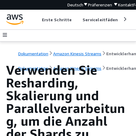
Deutsch
Präferenzen
Kontakt
F
Erste Schritte
Serviceleitfäden
Ent
Dokumentation
Amazon Kinesis Streams
Verwenden Sie
Dokumentation
Amazon Kinesis Streams
Entwicklerha
Resharding,
Skalierung und
Parallelverarbeitun
g, um die Anzahl
der Shards zu