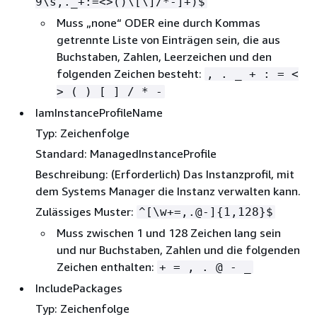
9\s,._+:=<>()\[\]/*-]+)$
Muss „none“ ODER eine durch Kommas
getrennte Liste von Einträgen sein, die aus
Buchstaben, Zahlen, Leerzeichen und den
folgenden Zeichen besteht:
, . _ + : = <
> ( ) [ ] / * -
IamInstanceProfileName
Typ: Zeichenfolge
Standard: ManagedInstanceProfile
Beschreibung: (Erforderlich) Das Instanzprofil, mit
dem Systems Manager die Instanz verwalten kann.
Zulässiges Muster:
^[\w+=,.@-]
{
1,128}$
Muss zwischen 1 und 128 Zeichen lang sein
und nur Buchstaben, Zahlen und die folgenden
Zeichen enthalten:
+ = , . @ - _
IncludePackages
Typ: Zeichenfolge