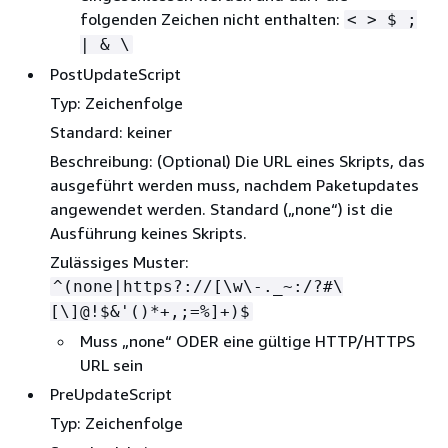
folgenden Zeichen nicht enthalten:
< > $ ;
| & \
PostUpdateScript
Typ: Zeichenfolge
Standard: keiner
Beschreibung: (Optional) Die URL eines Skripts, das
ausgeführt werden muss, nachdem Paketupdates
angewendet werden. Standard („none“) ist die
Ausführung keines Skripts.
Zulässiges Muster:
^(none|https?://[\w\-._~:/?#\
[\]@!$&'()*+,;=%]+)$
Muss „none“ ODER eine gültige HTTP/HTTPS
URL sein
PreUpdateScript
Typ: Zeichenfolge