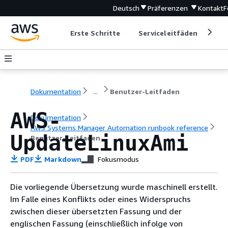
Deutsch
Präferenzen
Kontakt
F
Erste Schritte
Serviceleitfäden
Ent
Dokumentation
...
Benutzer-Leitfaden
AWS-
Dokumentation
AWS Systems Manager Automation runbook reference
UpdateLinuxAmi
Benutzer-Leitfaden
PDF
Markdown
Fokusmodus
Die vorliegende Übersetzung wurde maschinell erstellt.
Im Falle eines Konflikts oder eines Widerspruchs
zwischen dieser übersetzten Fassung und der
englischen Fassung (einschließlich infolge von