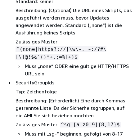
Standard: keiner
Beschreibung: (Optional) Die URL eines Skripts, das
ausgeführt werden muss, bevor Updates
angewendet werden. Standard („none“) ist die
Ausführung keines Skripts.
Zulässiges Muster:
^(none|https?://[\w\-._~:/?#\
[\]@!$&'()*+,;=%]+)$
Muss „none“ ODER eine gültige HTTP/HTTPS
URL sein
SecurityGroupIds
Typ: Zeichenfolge
Beschreibung: (Erforderlich) Eine durch Kommas
getrennte Liste IDs der Sicherheitsgruppen, auf
die AMI Sie sich beziehen möchten.
Zulässiges Muster:
^sg-[a-z0-9]
{
8,17}$
Muss mit „sg-“ beginnen, gefolgt von 8-17