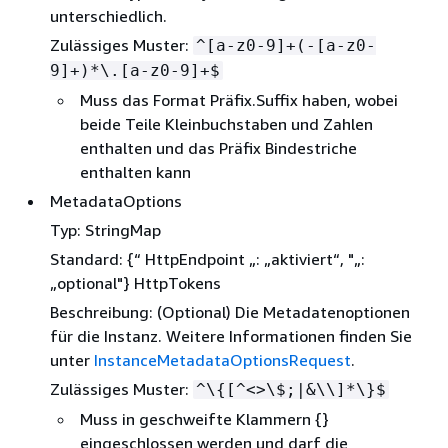
unterschiedlich.
Zulässiges Muster:
^[a-z0-9]+(-[a-z0-
9]+)*\.[a-z0-9]+$
Muss das Format Präfix.Suffix haben, wobei
beide Teile Kleinbuchstaben und Zahlen
enthalten und das Präfix Bindestriche
enthalten kann
MetadataOptions
Typ: StringMap
Standard:
{
“ HttpEndpoint „: „aktiviert“, "„:
„optional"} HttpTokens
Beschreibung: (Optional) Die Metadatenoptionen
für die Instanz. Weitere Informationen finden Sie
unter
InstanceMetadataOptionsRequest
.
Zulässiges Muster:
^\
{
[^<>\$;|&\\]*\}$
Muss in geschweifte Klammern
{
}
eingeschlossen werden und darf die