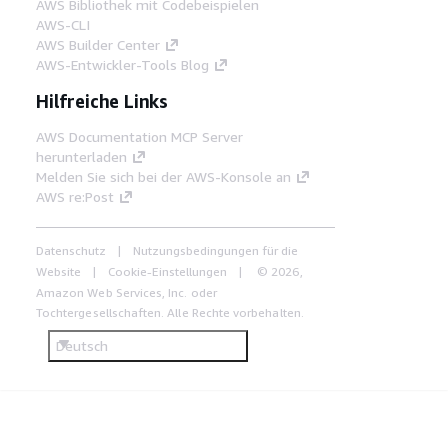
AWS Bibliothek mit Codebeispielen
AWS-CLI
AWS Builder Center
AWS-Entwickler-Tools Blog
Hilfreiche Links
AWS Documentation MCP Server
herunterladen
Melden Sie sich bei der AWS-Konsole an
AWS re:Post
Datenschutz
Nutzungsbedingungen für die
Website
Cookie-Einstellungen
© 2026,
Amazon Web Services, Inc. oder
Tochtergesellschaften. Alle Rechte vorbehalten.
Deutsch