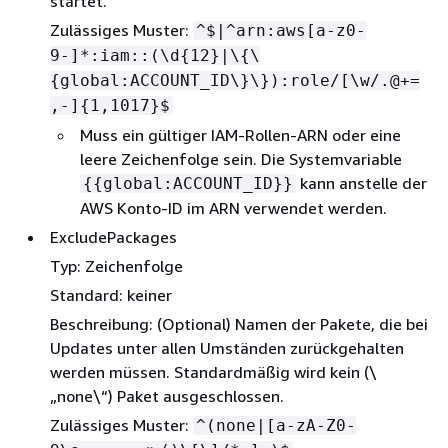
startet.
Zulässiges Muster:
^$|^arn:aws[a-z0-
9-]*:iam::(\d
{
12}|\
{
\
{
global:ACCOUNT_ID\}\}):role/[\w/.@+=
,-]
{
1,1017}$
Muss ein gültiger IAM-Rollen-ARN oder eine
leere Zeichenfolge sein. Die Systemvariable
kann anstelle der
{
{
global:ACCOUNT_ID}}
AWS Konto-ID im ARN verwendet werden.
ExcludePackages
Typ: Zeichenfolge
Standard: keiner
Beschreibung: (Optional) Namen der Pakete, die bei
Updates unter allen Umständen zurückgehalten
werden müssen. Standardmäßig wird kein (\
„none\“) Paket ausgeschlossen.
Zulässiges Muster:
^(none|[a-zA-Z0-