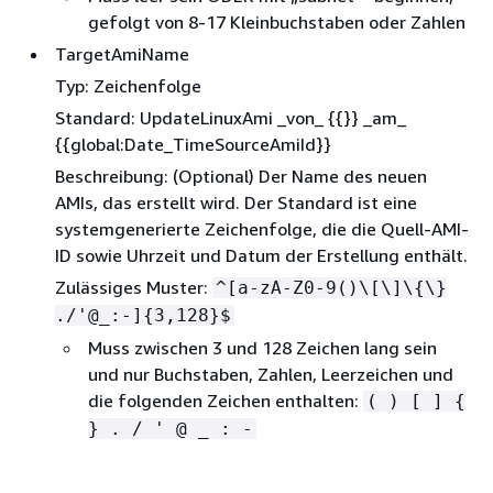
gefolgt von 8-17 Kleinbuchstaben oder Zahlen
TargetAmiName
Typ: Zeichenfolge
Standard: UpdateLinuxAmi _von_
{
{
}} _am_
{
{
global:Date_TimeSourceAmiId}}
Beschreibung: (Optional) Der Name des neuen
AMIs, das erstellt wird. Der Standard ist eine
systemgenerierte Zeichenfolge, die die Quell-AMI-
ID sowie Uhrzeit und Datum der Erstellung enthält.
Zulässiges Muster:
^[a-zA-Z0-9()\[\]\
{
\}
./'@_:-]
{
3,128}$
Muss zwischen 3 und 128 Zeichen lang sein
und nur Buchstaben, Zahlen, Leerzeichen und
die folgenden Zeichen enthalten:
( ) [ ]
{
} . / ' @ _ : -