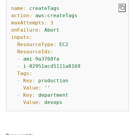
name:
createTags
action:
aws:createTags
maxAttempts:
3
onFailure:
Abort
inputs:
ResourceType:
EC2
ResourceIds:
-
ami-9a3768fa
-
i-02951acd5111a8169
Tags:
-
Key:
production
Value:
''
-
Key:
department
Value:
devops