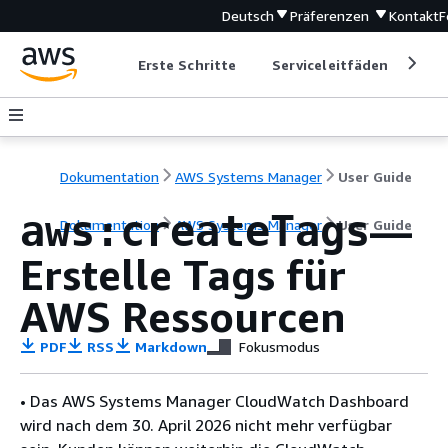
Deutsch
Präferenzen
Kontakt
F
Erste Schritte
Serviceleitfäden
Ent
Dokumentation
AWS Systems Manager
User Guide
—
aws:createTags
Dokumentation
AWS Systems Manager
User Guide
Erstelle Tags für
AWS Ressourcen
PDF
RSS
Markdown
Fokusmodus
• Das AWS Systems Manager CloudWatch Dashboard
wird nach dem 30. April 2026 nicht mehr verfügbar