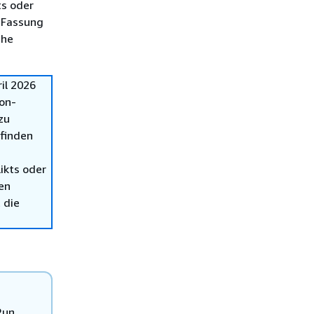
ts oder
 Fassung
che
il 2026
on-
zu
 finden
ikts oder
en
 die
Run