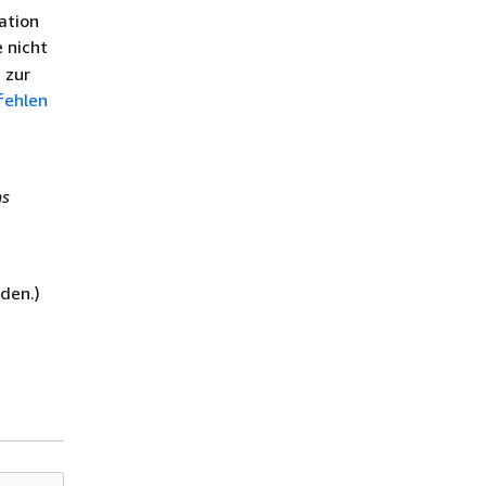
ation
e nicht
 zur
fehlen
ms
den.)