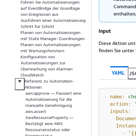
Führen Sie Automatisierungen
Command-
auf EventBridge der Grundlage
enthalten,
von Ereignissen aus
Ausführen einer Automatisierung
Schritt für Schritt
Input
Planen von Automatisierungen
mit State Manager-Zuordnungen
Diese Aktion un
Planen von Automatisierungen
finden Sie unter
mit Wartungsfenstern
Konfiguration von
Automatisierungen zur
Überwachung von Alarmen
YAML
JS
CloudWatch
Referenz zu Automation-
Aktionen
aws:approve — Pausiert eine
-
name:
ch
Automatisierung für die
action:
manuelle Genehmigung
inputs:
aws:assert
AwsResourceProperty —
Docume
Bestätigt eine AWS
Instan
Ressourcenstatus oder
-
'
{
Ereignisstatus