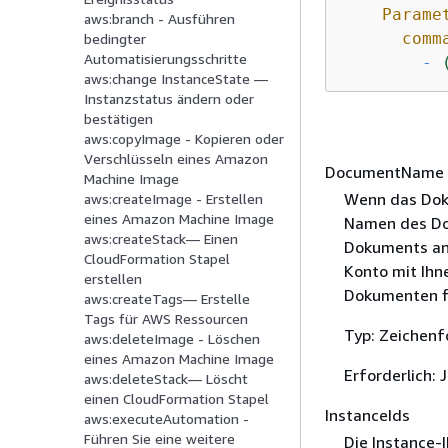
Parame
aws:branch - Ausführen
comm
bedingter
Automatisierungsschritte
-
aws:change InstanceState —
Instanzstatus ändern oder
bestätigen
aws:copyImage - Kopieren oder
Verschlüsseln eines Amazon
DocumentName
Machine Image
Wenn das Dok
aws:createImage - Erstellen
eines Amazon Machine Image
Namen des Do
aws:createStack— Einen
Dokuments an
CloudFormation Stapel
Konto mit Ihn
erstellen
Dokumenten f
aws:createTags— Erstelle
Tags für AWS Ressourcen
Typ: Zeichenf
aws:deleteImage - Löschen
eines Amazon Machine Image
Erforderlich: 
aws:deleteStack— Löscht
einen CloudFormation Stapel
InstanceIds
aws:executeAutomation -
Führen Sie eine weitere
Die Instance-