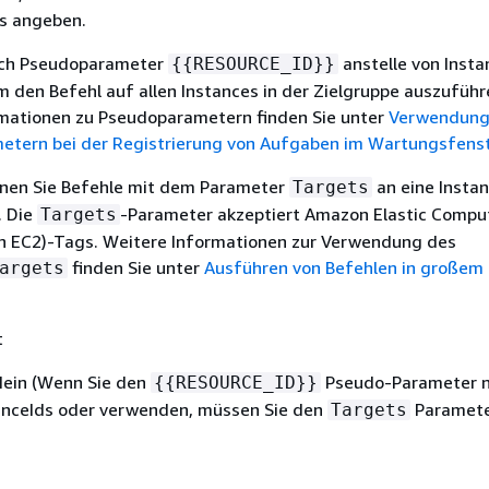
s angeben.
uch Pseudoparameter
anstelle von Insta
{
{
RESOURCE_ID}}
 den Befehl auf allen Instances in der Zielgruppe auszuführ
mationen zu Pseudoparametern finden Sie unter
Verwendung
tern bei der Registrierung von Aufgaben im Wartungsfens
nnen Sie Befehle mit dem Parameter
an eine Insta
Targets
. Die
-Parameter akzeptiert Amazon Elastic Compu
Targets
n EC2)-Tags. Weitere Informationen zur Verwendung des
finden Sie unter
Ausführen von Befehlen in großem
argets
t
 Nein (Wenn Sie den
Pseudo-Parameter n
{
{
RESOURCE_ID}}
anceIds oder verwenden, müssen Sie den
Paramet
Targets