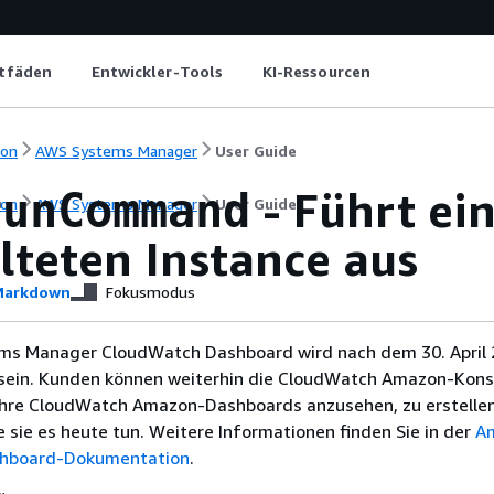
itfäden
Entwickler-Tools
KI-Ressourcen
ion
AWS Systems Manager
User Guide
- Führt ei
runCommand
ion
AWS Systems Manager
User Guide
lteten Instance aus
arkdown
Fokusmodus
ms Manager CloudWatch Dashboard wird nach dem 30. April 
sein. Kunden können weiterhin die CloudWatch Amazon-Kons
hre CloudWatch Amazon-Dashboards anzusehen, zu erstellen
e sie es heute tun. Weitere Informationen finden Sie in der
A
hboard-Dokumentation
.