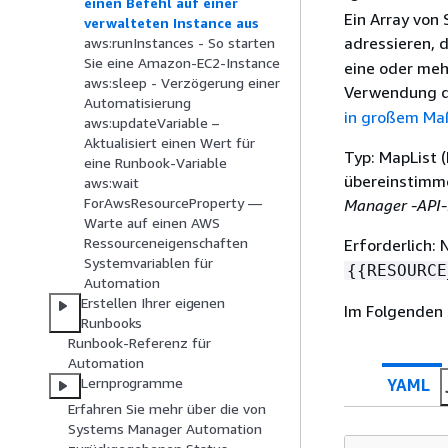
einen Befehl auf einer
Ein Array von 
verwalteten Instance aus
adressieren, 
aws:runInstances - So starten
Sie eine Amazon-EC2-Instance
eine oder meh
aws:sleep - Verzögerung einer
Verwendung 
Automatisierung
in großem Ma
aws:updateVariable –
Aktualisiert einen Wert für
Typ: MapList 
eine Runbook-Variable
übereinstimme
aws:wait
ForAwsResourceProperty —
Manager -API-
Warte auf einen AWS
Ressourceneigenschaften
Erforderlich:
Systemvariablen für
{
{
RESOURCE
Automation
Erstellen Ihrer eigenen
Im Folgenden s
Runbooks
Runbook-Referenz für
Automation
Lernprogramme
YAML
Erfahren Sie mehr über die von
Systems Manager Automation