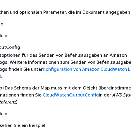
ichen und optionalen Parameter, die im Dokument angegeben 
ng
Nein
utConfig
nsoptionen für das Senden von Befehlsausgaben an Amazon
ogs. Weitere Informationen zum Senden von Befehlsausgabe
gs finden Sie unter
Konfiguration von Amazon CloudWatch L
d
.
ap (Das Schema der Map muss mit dem Objekt übereinstimme
mationen finden Sie
CloudWatchOutputConfig
in der
AWS Sys
eferenz
).
Nein
ehen Sie ein Beispiel.