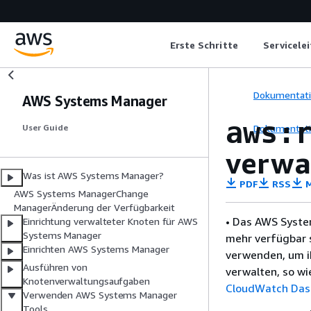
Erste Schritte
Servicele
Dokumentat
AWS Systems Manager
aws:
Dokumentat
User Guide
verwa
Was ist AWS Systems Manager?
PDF
RSS
M
AWS Systems ManagerChange
ManagerÄnderung der Verfügbarkeit
• Das AWS Syste
Einrichtung verwalteter Knoten für AWS
Systems Manager
mehr verfügbar 
Einrichten AWS Systems Manager
verwenden, um i
Ausführen von
verwalten, so wi
Knotenverwaltungsaufgaben
CloudWatch Das
Verwenden AWS Systems Manager
Tools