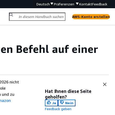
Deutsch
Präferenzen
Kontakt
Feedback
AWS-Konto erstellen
nen Befehl auf einer
2026 nicht
ole
Hat Ihnen diese Seite
 und zu
geholfen?
mazon
Ja
Nein
Feedback geben