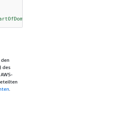
artOfDomain
 den
) des
n AWS-
eteilten
nten
.