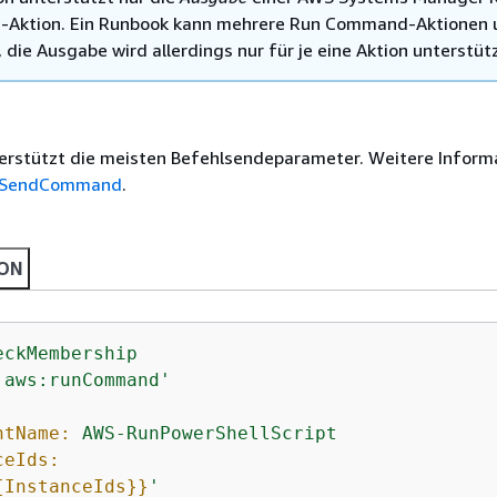
Aktion. Ein Runbook kann mehrere Run Command-Aktionen 
 die Ausgabe wird allerdings nur für je eine Aktion unterstütz
terstützt die meisten Befehlsendeparameter. Weitere Inform
SendCommand
.
ON
eckMembership
'aws:runCommand'
ntName:
AWS-RunPowerShellScript
ceIds:
{
InstanceIds}}
'