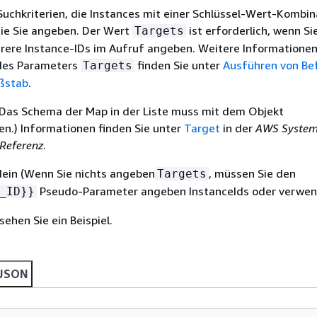
Suchkriterien, die Instances mit einer Schlüssel-Wert-Kombin
die Sie angeben. Der Wert
ist erforderlich, wenn Si
Targets
rere Instance-IDs im Aufruf angeben. Weitere Informationen
des Parameters
finden Sie unter
Ausführen von Be
Targets
ßstab
.
(Das Schema der Map in der Liste muss mit dem Objekt
n.) Informationen finden Sie unter
Target
in der
AWS Syste
Referenz
.
 Nein (Wenn Sie nichts angeben
, müssen Sie den
Targets
Pseudo-Parameter angeben InstanceIds oder verwen
_ID}}
ehen Sie ein Beispiel.
JSON