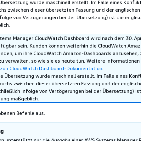
Übersetzung wurde maschinell erstellt. Im Falle eines Konflik
chs zwischen dieser übersetzten Fassung und der englischen
infolge von Verzögerungen bei der Übersetzung) ist die englis
ich.
tems Manager CloudWatch Dashboard wird nach dem 30. Apr
rfügbar sein. Kunden können weiterhin die CloudWatch Amaz
enden, um ihre CloudWatch Amazon-Dashboards anzusehen, 
zu verwalten, so wie sie es heute tun. Weitere Informationen
zon CloudWatch Dashboard-Dokumentation
.
e Übersetzung wurde maschinell erstellt. Im Falle eines Konfl
ruchs zwischen dieser übersetzten Fassung und der englisch
hließlich infolge von Verzögerungen bei der Übersetzung) ist
sung maßgeblich.
ebenen Befehle aus.
ng
n unterstützt nur die
Ausgabe
einer AWS Systems Manager 