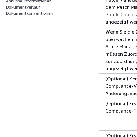
Ähnliche Informationen
dem Patch Ma
Dokumentverlauf
Dokumentkonventionen
Patch-Compli
angezeigt we
Wenn Sie die
überwachen mö
State Manager
müssen Zuordn
zur Zuordnun
angezeigt we
(Optional) Ko
Compliance-Ve
Änderungsnac
(Optional) Ers
Compliance-T
(Optional) Er