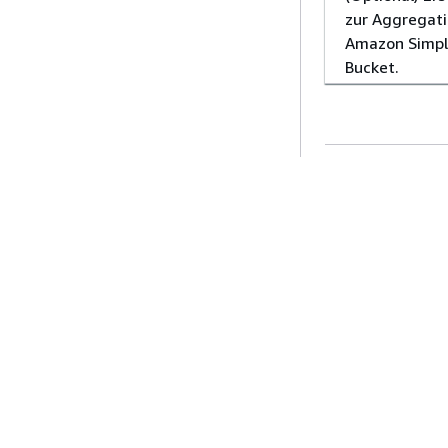
zur Aggregati
Amazon Simpl
Bucket.
Nächstes Thema
Vorheriges The
Erste Schritte
Serviceleitf
AWS Praktische Tutorials
Auswahl eines Ser
AWS-Lösungsportfolio
AWS-Servicerichtl
AWS-Entscheidungsleitfäden
AWS-CLI-Tutorial