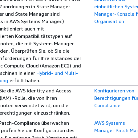
Zuordnungen in State Manager.
einheitlichen Syst
er und State Manager sind
Manager-Konsole f
ls in AWS Systems Manager.)
Organisation
nktioniert auch mit
ierten Kompatibilitätstypen auf
Knoten, die mit Systems Manager
den. Überprüfen Sie, ob Sie die
nforderungen für Ihre Instances der
ic Compute Cloud (Amazon EC2) und
chinen in einer
Hybrid- und Multi-
ung
erfüllt haben.
 Sie die AWS Identity and Access
Konfigurieren von
AM) -Rolle, die von Ihren
Berechtigungen für
Knoten verwendet wird, um die
Compliance
erechtigungen einzuschränken.
 Patch-Compliance überwachen
AWS Systems
prüfen Sie die Konfiguration des
Manager Patch Ma
r. Sie müssen Patch-Vorgänge mit