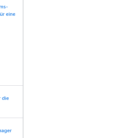
ems-
ür eine
 die
nager