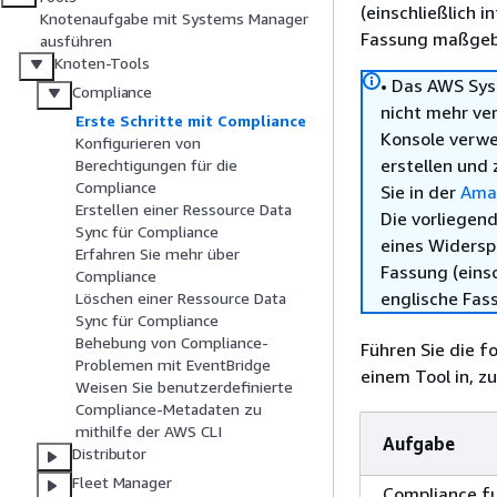
(einschließlich 
Knotenaufgabe mit Systems Manager
Fassung maßgebl
ausführen
Knoten-Tools
• Das AWS Sys
Compliance
nicht mehr ve
Erste Schritte mit Compliance
Konsole verw
Konfigurieren von
erstellen und 
Berechtigungen für die
Compliance
Sie in der
Ama
Erstellen einer Ressource Data
Die vorliegend
Sync für Compliance
eines Widersp
Erfahren Sie mehr über
Fassung (einsc
Compliance
englische Fas
Löschen einer Ressource Data
Sync für Compliance
Behebung von Compliance-
Führen Sie die 
Problemen mit EventBridge
einem Tool in, z
Weisen Sie benutzerdefinierte
Compliance-Metadaten zu
mithilfe der AWS CLI
Aufgabe
Distributor
Fleet Manager
Compliance fu