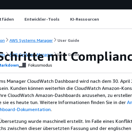
itfäden
Entwickler-Tools
KI-Ressourcen
ion
AWS Systems Manager
User Guide
 Schritte mit Complian
ion
AWS Systems Manager
User Guide
arkdown
Fokusmodus
ms Manager CloudWatch Dashboard wird nach dem 30. April 
sein. Kunden können weiterhin die CloudWatch Amazon-Kons
hre CloudWatch Amazon-Dashboards anzusehen, zu erstellen
e sie es heute tun. Weitere Informationen finden Sie in der
A
hboard-Dokumentation
.
Übersetzung wurde maschinell erstellt. Im Falle eines Konflik
chs zwischen dieser übersetzten Fassung und der englischen