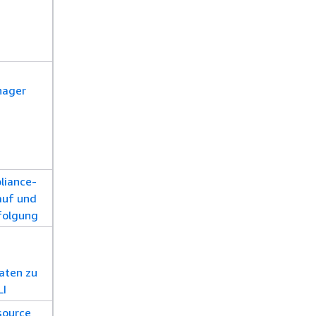
nager
liance-
auf und
folgung
aten zu
LI
source