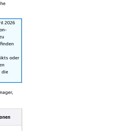
che
il 2026
on-
zu
 finden
ikts oder
en
 die
nager,
ionen