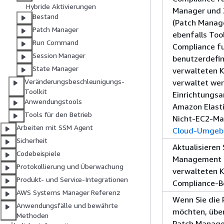
Hybride Aktivierungen
Manager und 
Bestand
(Patch Manag
Patch Manager
ebenfalls Too
Run Command
Compliance fu
Session Manager
benutzerdefin
State Manager
verwalteten 
Veränderungsbeschleunigungs-
verwaltet wer
Toolkit
Einrichtungsa
Anwendungstools
Amazon Elast
Tools für den Betrieb
Nicht-EC2-Mas
Arbeiten mit SSM Agent
Cloud-Umgeb
Sicherheit
Aktualisieren
Codebeispiele
Management (I
Protokollierung und Überwachung
verwalteten 
Produkt- und Service-Integrationen
Compliance-B
AWS Systems Manager Referenz
Wenn Sie die
Anwendungsfälle und bewährte
möchten, über
Methoden
Patch Manage