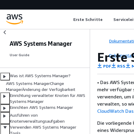
Erste Schritte
Servicele
Dokumentat
AWS Systems Manager
Erste
Dokumentat
User Guide
PDF
RSS
M
Was ist AWS Systems Manager?
• Das AWS Syste
AWS Systems ManagerChange
mehr verfügbar 
ManagerÄnderung der Verfügbarkeit
Einrichtung verwalteter Knoten für AWS
verwenden, um i
Systems Manager
verwalten, so wi
Einrichten AWS Systems Manager
CloudWatch Das
Ausführen von
Knotenverwaltungsaufgaben
Die vorliegende 
Verwenden AWS Systems Manager
eines Widerspru
Tools