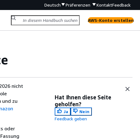
Deutsch
Präferenzen
Kontakt
Feedback
AWS-Konto erstellen
ce
2026 nicht
ole
Hat Ihnen diese Seite
 und zu
geholfen?
mazon
Ja
Nein
Feedback geben
ts oder
 Fassung