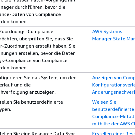
nager durchführen, bevor die
ance-Daten von Compliance
rden können.
 Zuordnungs-Compliance
AWS Systems
chten, überprüfen Sie, dass Sie
Manager State Ma
-Zuordnungen erstellt haben. Sie
ungen erstellen, bevor die Daten
gs-Compliance von Compliance
rden können.
nfigurieren Sie das System, um den
Anzeigen von Comp
rlauf und die
Konfigurationsverl
hverfolgung anzuzeigen.
Änderungsnachver
tellen Sie benutzerdefinierte
Weisen Sie
ypen.
benutzerdefinierte
Compliance-Metad
mithilfe der AWS C
stellen Sie eine Resource Data Sync
Erstellen einer Res