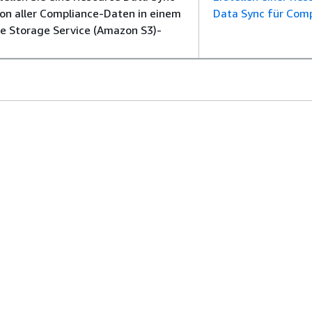
on aller Compliance-Daten in einem
Data Sync für Com
e Storage Service (Amazon S3)-
:
Konfigurieren von Berechtigungen für die Compliance
ma:
Compliance
äden
Entwickler-Tools
vices mit generativer KI
AWS Bibliothek mit Codebeispielen
inien
AWS-CLI
s auf GitHub
AWS Builder Center