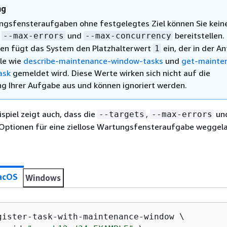
ng
ngsfensteraufgaben ohne festgelegtes Ziel können Sie kein
r
und
bereitstellen.
--max-errors
--max-concurrency
en fügt das System den Platzhalterwert
ein, der in der A
1
le wie
describe-maintenance-window-tasks
und
get-mainte
ask
gemeldet wird. Diese Werte wirken sich nicht auf die
g Ihrer Aufgabe aus und können ignoriert werden.
spiel zeigt auch, dass die
,
un
--targets
--max-errors
Optionen für eine ziellose Wartungsfensteraufgabe weggel
acOS
Windows
gister-task-with-maintenance-window \
