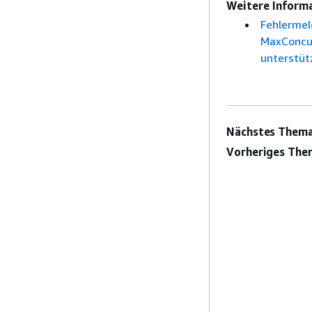
Weitere Inform
Fehlermel
MaxConcur
unterstüt
Nächstes Thema
Vorheriges The