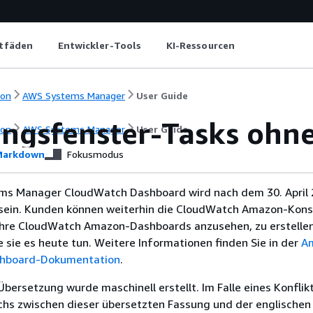
itfäden
Entwickler-Tools
KI-Ressourcen
ion
AWS Systems Manager
User Guide
ngsfenster-Tasks ohne 
ion
AWS Systems Manager
User Guide
arkdown
Fokusmodus
ms Manager CloudWatch Dashboard wird nach dem 30. April 
sein. Kunden können weiterhin die CloudWatch Amazon-Kons
hre CloudWatch Amazon-Dashboards anzusehen, zu erstellen
e sie es heute tun. Weitere Informationen finden Sie in der
A
hboard-Dokumentation
.
Übersetzung wurde maschinell erstellt. Im Falle eines Konflik
chs zwischen dieser übersetzten Fassung und der englischen