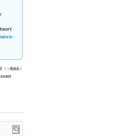
e
ntwort
nance-
d
--max-
assen