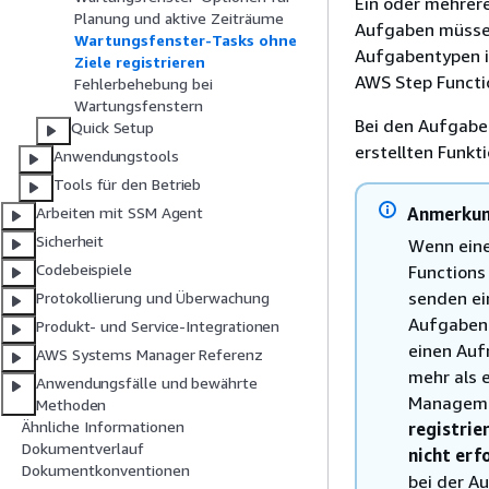
Ein oder mehrer
Planung und aktive Zeiträume
Aufgaben müssen
Wartungsfenster-Tasks ohne
Aufgabentypen 
Ziele registrieren
AWS Step Functio
Fehlerbehebung bei
Wartungsfenstern
Bei den Aufgabe
Quick Setup
erstellten Funkt
Anwendungstools
Tools für den Betrieb
Anmerku
Arbeiten mit SSM Agent
Sicherheit
Wenn eine
Codebeispiele
Functions
senden ei
Protokollierung und Überwachung
Aufgaben
Produkt- und Service-Integrationen
einen Auf
AWS Systems Manager Referenz
mehr als e
Anwendungsfälle und bewährte
Managemen
Methoden
Ähnliche Informationen
registrie
Dokumentverlauf
nicht erf
Dokumentkonventionen
bei der A