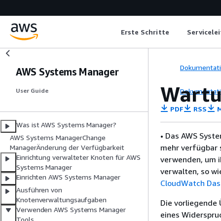
Erste Schritte
Servicele
Dokumentat
AWS Systems Manager
Wartu
Dokumentat
User Guide
PDF
RSS
M
Was ist AWS Systems Manager?
• Das AWS Syste
AWS Systems ManagerChange
mehr verfügbar 
ManagerÄnderung der Verfügbarkeit
Einrichtung verwalteter Knoten für AWS
verwenden, um i
Systems Manager
verwalten, so wi
Einrichten AWS Systems Manager
CloudWatch Das
Ausführen von
Knotenverwaltungsaufgaben
Die vorliegende 
Verwenden AWS Systems Manager
eines Widerspru
Tools