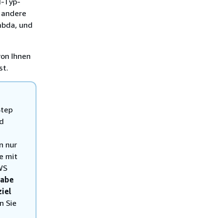
d-Typ-
 andere
bda, und
von Ihnen
st.
Step
nd
n nur
e mit
AWS
abe
iel
n Sie