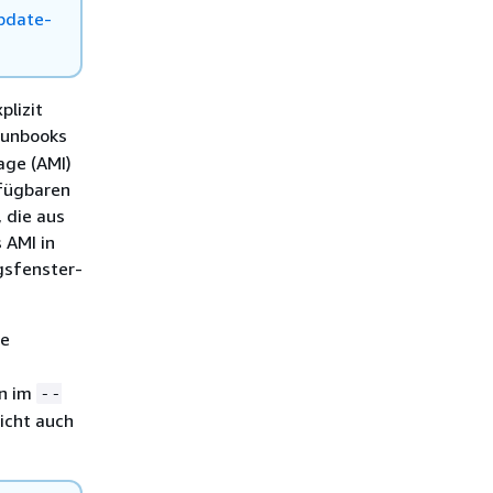
pdate-
plizit
unbooks
age (AMI)
rfügbaren
 die aus
 AMI in
gsfenster-
ne
en im
--
icht auch