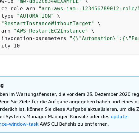
ow-id 
"mw-ab12cd34eEXAMPLE"
 \

ice-role-arn 
"arn:aws:iam::123456789012:role/
-type 
"AUTOMATION"
 \

 
"RestartInstanceWithoutTarget"
 \

-arn 
"AWS-RestartEC2Instance"
 \

-invocation-parameters 
"
{
\"Automation\":
{
\"Pa
rity 10
ng
ben im Wartungsfenster, die vor dem 23. Dezember 2020 regi
enn Sie Ziele für die Aufgabe angegeben haben und eines ni
derlich ist, können Sie diese Aufgabe aktualisieren, um die Z
der Systems Manager Manager-Konsole oder des
update-
nce-window-task
AWS CLI Befehls zu entfernen.