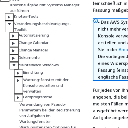
(einschließlich 
Knotenaufgabe mit Systems Manager
Fassung maßgebl
ausführen
Knoten-Tools
• Das AWS Sys
Veränderungsbeschleunigungs-
nicht mehr ve
Toolkit
Automatisierung
Konsole verw
erstellen und 
Change Calendar
Sie in der
Ama
Change Manager
Die vorliegend
Dokumente
eines Widersp
Maintenance Windows
Fassung (einsc
Einrichtung
englische Fas
Wartungsfenster mit der
Konsole erstellen und
Für jedes von I
verwalten
angeben, die be
Lernprogramme
meisten Fällen m
Verwendung von Pseudo-
Parametern bei der Registrierung
ausgeführt werden
von Aufgaben im
Aufgabe angebe
Wartungsfenster
Wartungsfenster-Optionen für