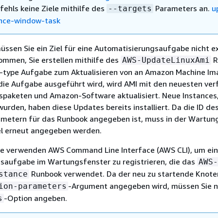
fehls keine Ziele mithilfe des
Parameters an.
u
--targets
nce-window-task
 müssen Sie ein Ziel für eine Automatisierungsaufgabe nicht ex
mmen, Sie erstellen mithilfe des
R
AWS-UpdateLinuxAmi
-type Aufgabe zum Aktualisieren von an Amazon Machine Im
 die Aufgabe ausgeführt wird, wird AMI mit den neuesten ve
spaketen und Amazon-Software aktualisiert. Neue Instances,
wurden, haben diese Updates bereits installiert. Da die ID des
metern für das Runbook angegeben ist, muss in der Wartun
el erneut angegeben werden.
 verwenden AWS Command Line Interface (AWS CLI), um ei
saufgabe im Wartungsfenster zu registrieren, die das
AWS-
Runbook verwendet. Da der neu zu startende Knot
stance
-Argument angegeben wird, müssen Sie n
ion-parameters
-Option angeben.
s