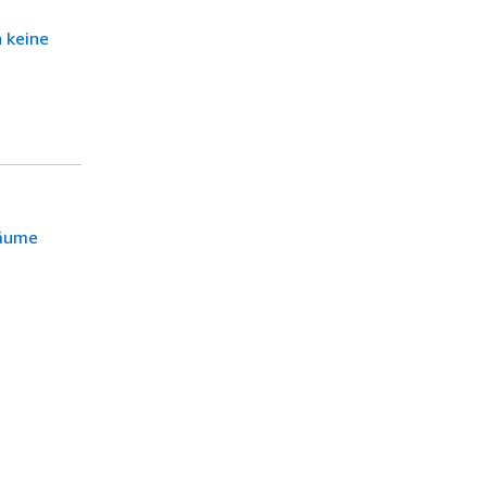
 keine
räume