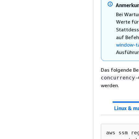
Anmerku
Bei Wartu
Werte fü
Stattdess
auf Befeh
window-t
Ausführun
Das folgende Bei
-
concurrency
werden.
Linux & m
aws ssm re