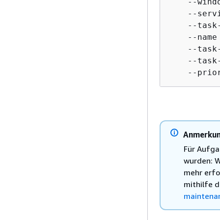
    --wind
    --serv
    --task
    --name
    --task
    --task
    --prio
Anmerku
Für Aufga
wurden: W
mehr erfor
mithilfe 
maintena