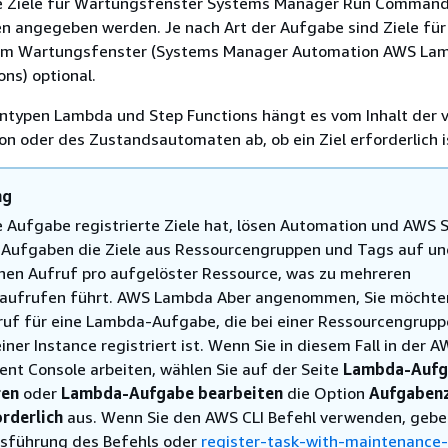
e Ziele für Wartungsfenster Systems Manager Run Comman
 angegeben werden. Je nach Art der Aufgabe sind Ziele für
im Wartungsfenster (Systems Manager Automation AWS Lam
ns) optional.
ntypen Lambda und Step Functions hängt es vom Inhalt der 
ion oder des Zustandsautomaten ab, ob ein Ziel erforderlich i
ng
 Aufgabe registrierte Ziele hat, lösen Automation und AWS 
 Aufgaben die Ziele aus Ressourcengruppen und Tags auf u
nen Aufruf pro aufgelöster Ressource, was zu mehreren
aufrufen führt. AWS Lambda Aber angenommen, Sie möchte
ruf für eine Lambda-Aufgabe, die bei einer Ressourcengrupp
iner Instance registriert ist. Wenn Sie in diesem Fall in der 
t Console arbeiten, wählen Sie auf der Seite
Lambda-Aufg
ren
oder
Lambda-Aufgabe bearbeiten
die Option
Aufgabenz
orderlich
aus. Wenn Sie den AWS CLI Befehl verwenden, gebe
usführung des Befehls oder
register-task-with-maintenance-