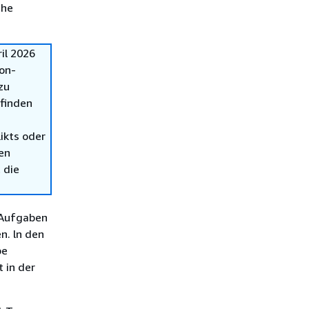
che
il 2026
on-
zu
 finden
ikts oder
en
 die
 Aufgaben
n. ln den
be
t in der