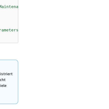
MaintenanceWindowAndAutomationRole"
 \

rameters\":
{
\"InstanceId\":[\"i-02573cafcfEXA
striert
cht
iele