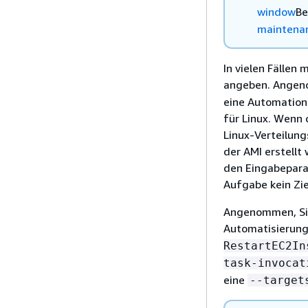
window
Be
maintena
In vielen Fällen
angeben. Angeno
eine Automation
für Linux. Wenn
Linux-Verteilung
der AMI erstellt 
den Eingabepara
Aufgabe kein Zi
Angenommen, Sie
Automatisierung
RestartEC2In
task-invocat
eine
--target