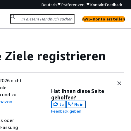
Deutsch
Präferenzen
Kontakt
Feedback
AWS-Konto erstellen
Ziele registrieren
2026 nicht
ole
Hat Ihnen diese Seite
 und zu
geholfen?
mazon
Ja
Nein
Feedback geben
ts oder
 Fassung