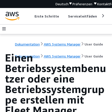
Deutsch
Präferenzen
Kontakt
F
Erste Schritte
Serviceleitfäden
Ent
Dokumentation
AWS Systems Manager
User Guide
Einen
Dokumentation
AWS Systems Manager
User Guide
Betriebssystembenu
tzer oder eine
Betriebssystemgrup
pe erstellen mit
Fleet Manager