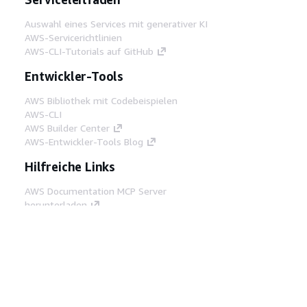
Auswahl eines Services mit generativer KI
AWS-Servicerichtlinien
AWS-CLI-Tutorials auf GitHub
Entwickler-Tools
AWS Bibliothek mit Codebeispielen
AWS-CLI
AWS Builder Center
AWS-Entwickler-Tools Blog
Hilfreiche Links
AWS Documentation MCP Server
herunterladen
Melden Sie sich bei der AWS-Konsole an
AWS re:Post
Datenschutz
Nutzungsbedingungen für die
Website
Cookie-Einstellungen
© 2026,
Amazon Web Services, Inc. oder