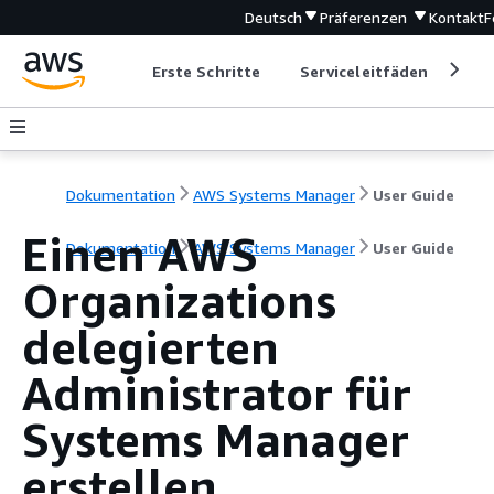
Deutsch
Präferenzen
Kontakt
F
Erste Schritte
Serviceleitfäden
Ent
Dokumentation
AWS Systems Manager
User Guide
Einen AWS
Dokumentation
AWS Systems Manager
User Guide
Organizations
delegierten
Administrator für
Systems Manager
erstellen