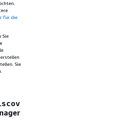
öchten.
tere
 für die
 Sie
e
le
erstellen
ellen. Sie
.
iscov
anager
s