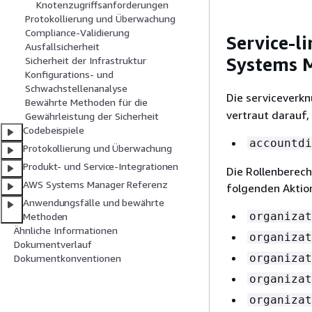
Knotenzugriffsanforderungen
Protokollierung und Überwachung
Compliance-Validierung
Service-l
Ausfallsicherheit
Systems 
Sicherheit der Infrastruktur
Konfigurations- und
Schwachstellenanalyse
Die serviceverkn
Bewährte Methoden für die
vertraut darauf,
Gewährleistung der Sicherheit
Codebeispiele
accountdi
Protokollierung und Überwachung
Produkt- und Service-Integrationen
Die Rollenberec
AWS Systems Manager Referenz
folgenden Aktio
Anwendungsfälle und bewährte
organizat
Methoden
Ähnliche Informationen
organizat
Dokumentverlauf
organizat
Dokumentkonventionen
organizat
organizat