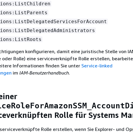
ions:ListChildren
ions:ListParents
ions:ListDelegatedServicesForAccount
ions:ListDelegatedAdministrators
ions:ListRoots
htigungen konfigurieren, damit eine juristische Stelle von IAM
 oder Rolle) eine serviceverknüpfte Rolle erstellen, bearbeit
itere Informationen finden Sie unter
Service-linked
ungen
im
IAM-Benutzerhandbuch
.
einer
iceRoleForAmazonSSM_AccountD
iceverknüpften Rolle für Systems M
serviceverknüpfte Rolle erstellen, wenn Sie Explorer- und O