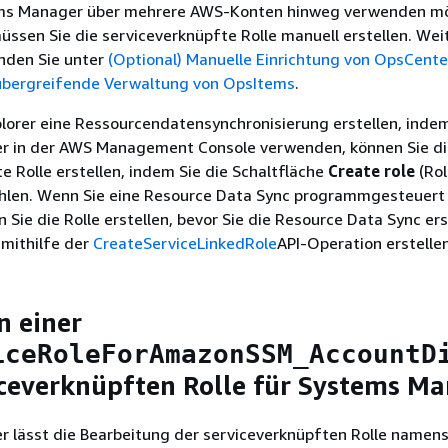
ems Manager über mehrere AWS-Konten hinweg verwenden m
ssen Sie die serviceverknüpfte Rolle manuell erstellen. Wei
inden Sie unter
(Optional) Manuelle Einrichtung von OpsCenter
übergreifende Verwaltung von OpsItems
.
lorer eine Ressourcendatensynchronisierung erstellen, indem
 in der AWS Management Console verwenden, können Sie di
e Rolle erstellen, indem Sie die Schaltfläche
Create role
(Rol
ählen. Wenn Sie eine Resource Data Sync programmgesteuert 
Sie die Rolle erstellen, bevor Sie die Resource Data Sync erst
 mithilfe der
CreateServiceLinkedRole
API-Operation erstellen
n einer
iceRoleForAmazonSSM_AccountD
iceverknüpften Rolle für Systems M
 lässt die Bearbeitung der serviceverknüpften Rolle namen