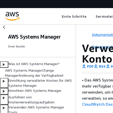
Erste Schritte
Servicele
Dokumentat
AWS Systems Manager
Verwe
Dokumentat
User Guide
Konto
Was ist AWS Systems Manager?
PDF
RSS
M
AWS Systems ManagerChange
ManagerÄnderung der Verfügbarkeit
• Das AWS Syste
Einrichtung verwalteter Knoten für AWS
Systems Manager
mehr verfügbar 
Einrichten AWS Systems Manager
verwenden, um i
Ausführen von
verwalten, so wi
Knotenverwaltungsaufgaben
CloudWatch Das
Verwenden AWS Systems Manager
Tools