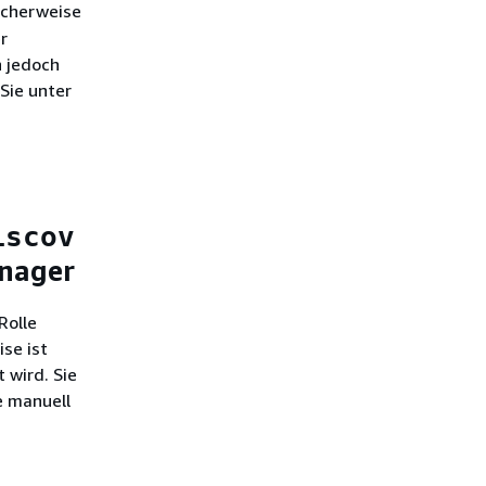
icherweise
r
n jedoch
Sie unter
iscov
anager
Rolle
ise ist
 wird. Sie
e manuell