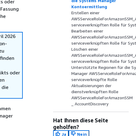
die Systems Manager
ts oder
Kontoermittlung
 Fassung
Erstellen einer
che
AWSServiceRoleForAmazonSSM_A
serviceverknüpften Rolle für Sy
Bearbeiten einer
il 2026
AWSServiceRoleForAmazonSSM_A
on-
serviceverknüpften Rolle für Sy
Löschen einer
zu
AWSServiceRoleForAmazonSSM_A
 finden
serviceverknüpften Rolle für Sy
Unterstützte Regionen für die 
ikts oder
Manager AWSServiceRoleForAma
en
serviceverknüpfte Rolle
Aktualisierungen der
 die
dienstverknüpften Rolle
AWSServiceRoleForAmazonSSM
_ AccountDiscovery
Namen
nager
Hat Ihnen diese Seite
geholfen?
Ja
Nein