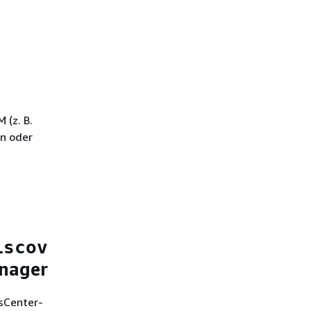
 (z. B.
en oder
iscov
anager
psCenter-