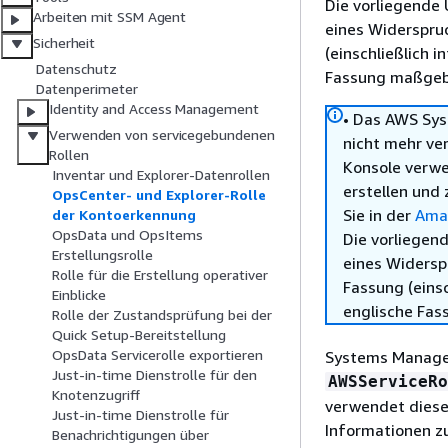
Die vorliegende 
Arbeiten mit SSM Agent
eines Widerspru
Sicherheit
(einschließlich 
Datenschutz
Fassung maßgebl
Datenperimeter
Identity and Access Management
• Das AWS Sys
Verwenden von servicegebundenen
nicht mehr ve
Rollen
Konsole verw
Inventar und Explorer-Datenrollen
erstellen und 
OpsCenter- und Explorer-Rolle
Sie in der
Ama
der Kontoerkennung
OpsData und OpsItems
Die vorliegend
Erstellungsrolle
eines Widersp
Rolle für die Erstellung operativer
Fassung (einsc
Einblicke
englische Fas
Rolle der Zustandsprüfung bei der
Quick Setup-Bereitstellung
OpsData Servicerolle exportieren
Systems Manager
Just-in-time Dienstrolle für den
AWSServiceRo
Knotenzugriff
verwendet diese
Just-in-time Dienstrolle für
Informationen z
Benachrichtigungen über