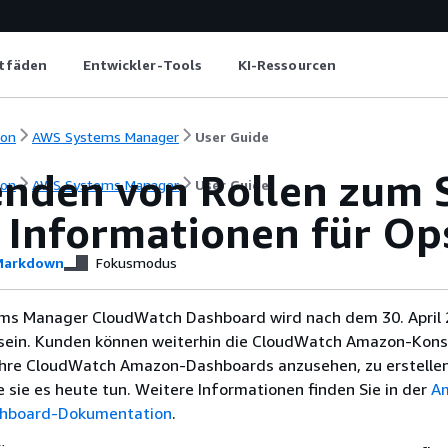
itfäden
Entwickler-Tools
KI-Ressourcen
ion
AWS Systems Manager
User Guide
nden von Rollen zum
ion
AWS Systems Manager
User Guide
 Informationen für Op
arkdown
Fokusmodus
ms Manager CloudWatch Dashboard wird nach dem 30. April 
sein. Kunden können weiterhin die CloudWatch Amazon-Kons
hre CloudWatch Amazon-Dashboards anzusehen, zu erstellen
e sie es heute tun. Weitere Informationen finden Sie in der
A
hboard-Dokumentation
.