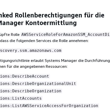
inked Rollenberechtigungen für die
Manager Kontoermittlung
üpfte Rolle
AWSServiceRoleForAmazonSSM_AccountDi
 dass die folgenden Services die Rolle annehmen:
scovery.ssm.amazonaws.com
htigungsrichtlinie erlaubt Systems Manager die Durchführung
nen für die angegebenen Ressourcen:
ions:DescribeAccount
ions:DescribeOrganizationalUnit
ions:DescribeOrganization
ions:ListAccounts
ions:ListAWSServiceAccessForOrganization