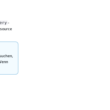
-
ery
esource
suchen,
 Wenn