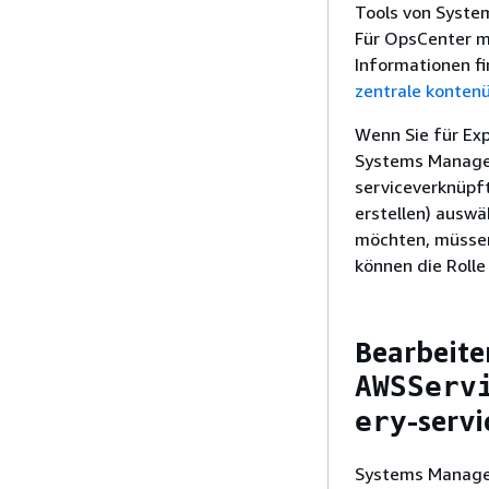
Tools von Syst
Für OpsCenter mü
Informationen f
zentrale konten
Wenn Sie für Exp
Systems Manager
serviceverknüpft
erstellen) ausw
möchten, müssen 
können die Rolle
Bearbeite
AWSServ
-serv
ery
Systems Manager