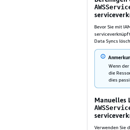
AWSServic
serviceverk
Bevor Sie mit IA
serviceverknüpft
Data Syncs lösch
Anmerku
Wenn der 
die Resso
dies passi
Manuelles 
AWSServic
serviceverk
Verwenden Sie di