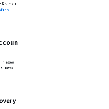
 Rolle zu
pften
ccoun
in allen
ie unter
e
overy