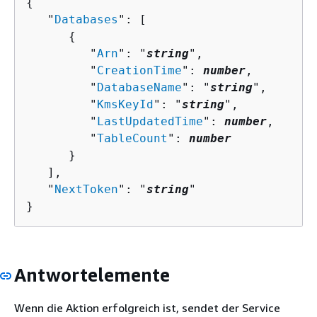
{
   "
Databases
": [ 

{
         "
Arn
": "
string
",

         "
CreationTime
": 
number
,

         "
DatabaseName
": "
string
",

         "
KmsKeyId
": "
string
",

         "
LastUpdatedTime
": 
number
,

         "
TableCount
": 
number
      }

   ],

   "
NextToken
": "
string
"

}
Antwortelemente
Wenn die Aktion erfolgreich ist, sendet der Service