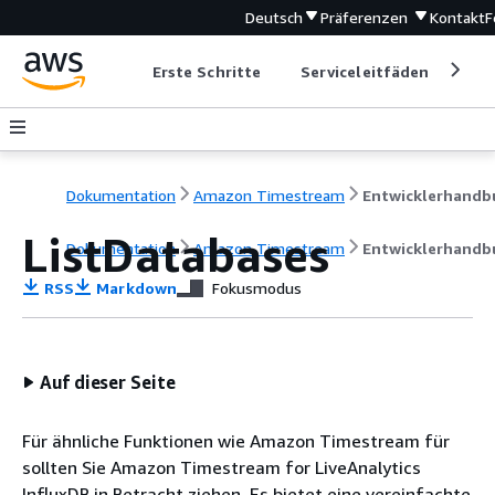
Deutsch
Präferenzen
Kontakt
F
Erste Schritte
Serviceleitfäden
Ent
Dokumentation
Amazon Timestream
ListDatabases
Dokumentation
Amazon Timestream
Entwicklerhandb
RSS
Markdown
Fokusmodus
Auf dieser Seite
Für ähnliche Funktionen wie Amazon Timestream für
sollten Sie Amazon Timestream for LiveAnalytics
InfluxDB in Betracht ziehen. Es bietet eine vereinfachte