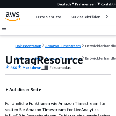
Deutsch
Präferenzen
Kontakt
F
Erste Schritte
Serviceleitfäden
Ent
Dokumentation
Amazon Timestream
UntagResource
Dokumentation
Amazon Timestream
Entwicklerhandb
RSS
Markdown
Fokusmodus
Auf dieser Seite
Für ähnliche Funktionen wie Amazon Timestream für
sollten Sie Amazon Timestream for LiveAnalytics
InfluxDB in Betracht ziehen. Es bietet eine vereinfachte