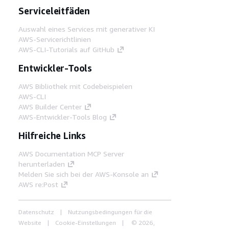
Serviceleitfäden
Auswahl eines Services mit generativer KI
AWS-Servicerichtlinien
AWS-CLI-Tutorials auf GitHub
Entwickler-Tools
AWS Bibliothek mit Codebeispielen
AWS-CLI
AWS Builder Center
AWS-Entwickler-Tools Blog
Hilfreiche Links
AWS Documentation MCP Server
herunterladen
Melden Sie sich bei der AWS-Konsole an
AWS re:Post
Datenschutz
Nutzungsbedingungen für die
Website
Cookie-Einstellungen
© 2026,