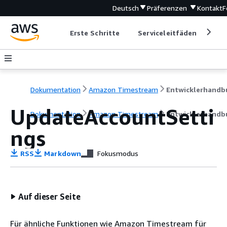
Deutsch
Präferenzen
Kontakt
F
Erste Schritte
Serviceleitfäden
Ent
Dokumentation
Amazon Timestream
UpdateAccountSetti
Dokumentation
Amazon Timestream
Entwicklerhandb
ngs
RSS
Markdown
Fokusmodus
Auf dieser Seite
Für ähnliche Funktionen wie Amazon Timestream für