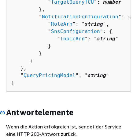
            "
TargetQueryTCU
": 
number
         },

         "
NotificationConfiguration
": 
{
            "
RoleArn
": "
string
",

            "
SnsConfiguration
": 
{
               "
TopicArn
": "
string
"

            }

         }

      }

   },

   "
QueryPricingModel
": "
string
"

}
Antwortelemente
Wenn die Aktion erfolgreich ist, sendet der Service
eine HTTP 200-Antwort zurück.