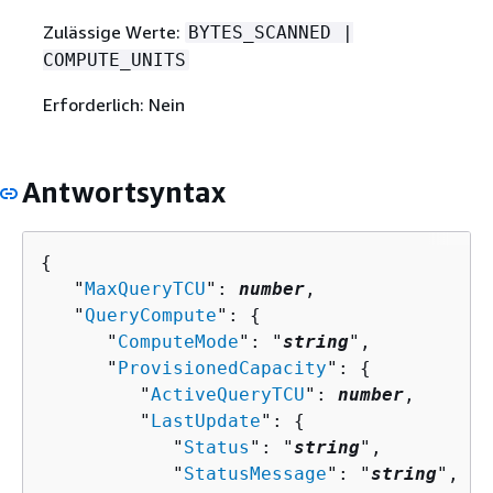
Zulässige Werte:
BYTES_SCANNED |
COMPUTE_UNITS
Erforderlich: Nein
Antwortsyntax
{
   "
MaxQueryTCU
": 
number
,

   "
QueryCompute
": 
{
      "
ComputeMode
": "
string
",

      "
ProvisionedCapacity
": 
{
         "
ActiveQueryTCU
": 
number
,

         "
LastUpdate
": 
{
            "
Status
": "
string
",

            "
StatusMessage
": "
string
",
