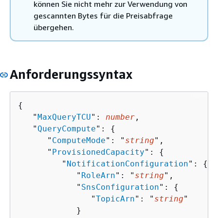
können Sie nicht mehr zur Verwendung von
gescannten Bytes für die Preisabfrage
übergehen.
Anforderungssyntax
{
   "
MaxQueryTCU
": 
number
,

   "
QueryCompute
": 
{
      "
ComputeMode
": "
string
",

      "
ProvisionedCapacity
": 
{
         "
NotificationConfiguration
": 
{
            "
RoleArn
": "
string
",

            "
SnsConfiguration
": 
{
               "
TopicArn
": "
string
"

            }
