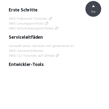
Erste Schritte
Top
AWS Praktische Tutorials
AWS-Lösungsportfolio
AWS-Entscheidungsleitfäden
Serviceleitfäden
Auswahl eines Services mit generativer KI
AWS-Servicerichtlinien
AWS-CLI-Tutorials auf GitHub
Entwickler-Tools
AWS Bibliothek mit Codebeispielen
AWS-CLI
AWS Builder Center
AWS-Entwickler-Tools Blog
Hilfreiche Links
AWS Documentation MCP Server