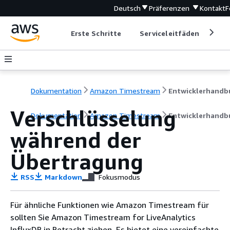
Deutsch
Präferenzen
Kontakt
F
Erste Schritte
Serviceleitfäden
Ent
Dokumentation
Amazon Timestream
Verschlüsselung
Dokumentation
Amazon Timestream
Entwicklerhandb
während der
Übertragung
RSS
Markdown
Fokusmodus
Für ähnliche Funktionen wie Amazon Timestream für
sollten Sie Amazon Timestream for LiveAnalytics
InfluxDB in Betracht ziehen. Es bietet eine vereinfachte