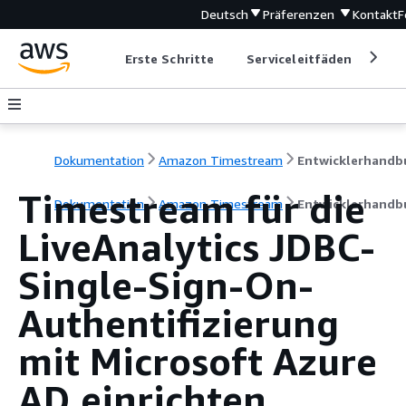
Deutsch
Präferenzen
Kontakt
F
Erste Schritte
Serviceleitfäden
Ent
Dokumentation
Amazon Timestream
Timestream für die
Dokumentation
Amazon Timestream
Entwicklerhandb
LiveAnalytics JDBC-
Single-Sign-On-
Authentifizierung
mit Microsoft Azure
AD einrichten