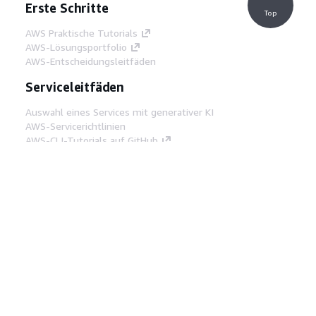
Erste Schritte
Top
AWS Praktische Tutorials
AWS-Lösungsportfolio
AWS-Entscheidungsleitfäden
Serviceleitfäden
Auswahl eines Services mit generativer KI
AWS-Servicerichtlinien
AWS-CLI-Tutorials auf GitHub
Entwickler-Tools
AWS Bibliothek mit Codebeispielen
AWS-CLI
AWS Builder Center
AWS-Entwickler-Tools Blog
Hilfreiche Links
AWS Documentation MCP Server
herunterladen
Melden Sie sich bei der AWS-Konsole an