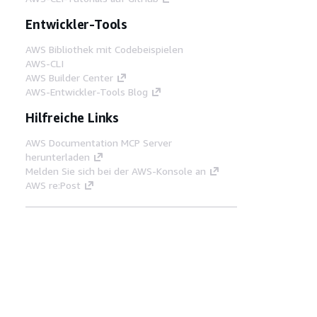
Entwickler-Tools
AWS Bibliothek mit Codebeispielen
AWS-CLI
AWS Builder Center
AWS-Entwickler-Tools Blog
Hilfreiche Links
AWS Documentation MCP Server
herunterladen
Melden Sie sich bei der AWS-Konsole an
AWS re:Post
Datenschutz
Nutzungsbedingungen für die
Website
Cookie-Einstellungen
© 2026,
Amazon Web Services, Inc. oder
Tochtergesellschaften. Alle Rechte vorbehalten.
Deutsch