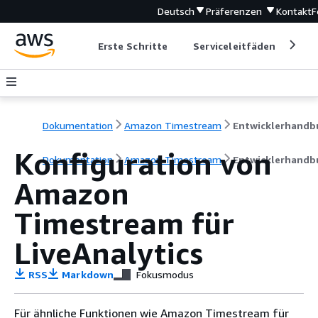
Deutsch
Präferenzen
Kontakt
F
Erste Schritte
Serviceleitfäden
Ent
Dokumentation
Amazon Timestream
Konfiguration von
Dokumentation
Amazon Timestream
Entwicklerhandb
Amazon
Timestream für
LiveAnalytics
RSS
Markdown
Fokusmodus
Für ähnliche Funktionen wie Amazon Timestream für