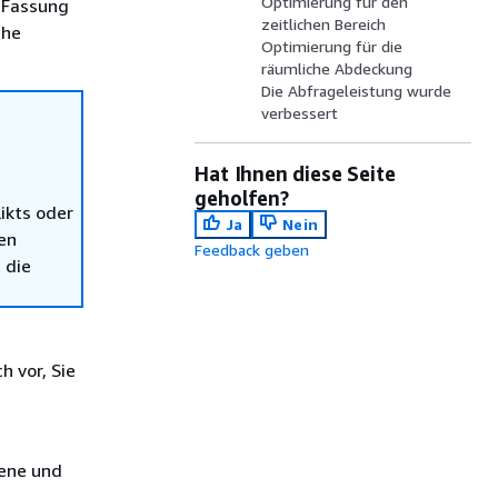
Optimierung für den
 Fassung
zeitlichen Bereich
che
Optimierung für die
räumliche Abdeckung
Die Abfrageleistung wurde
verbessert
Hat Ihnen diese Seite
geholfen?
ikts oder
Ja
Nein
en
Feedback geben
 die
h vor, Sie
bene und