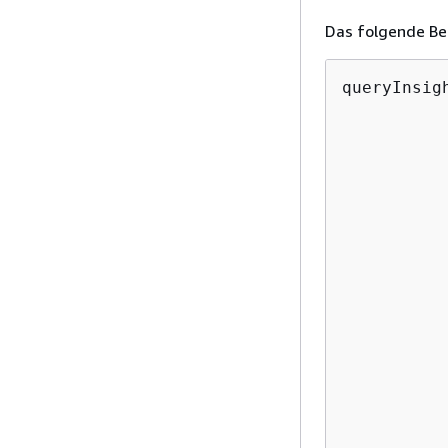
Das folgende Bei
queryInsig
          
          
          
          
          
           
           
          
          
          
          
           
           
          
          