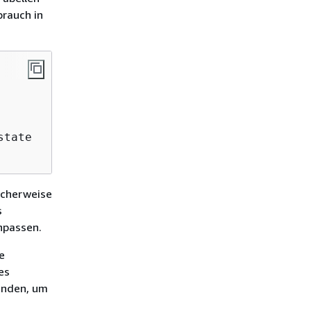
brauch in
icherweise
s
npassen.
e
es
enden, um