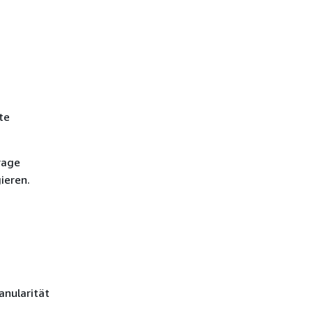
te
rage
ieren.
anularität