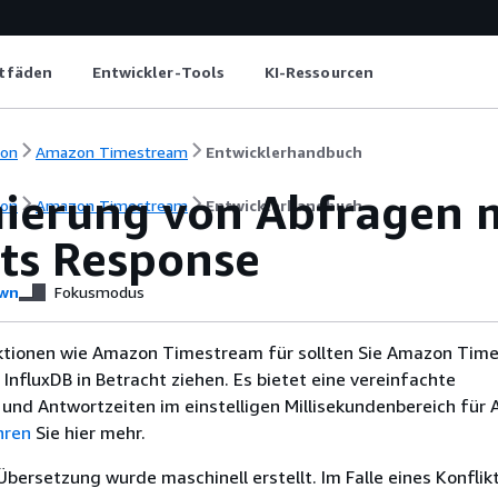
itfäden
Entwickler-Tools
KI-Ressourcen
ion
Amazon Timestream
Entwicklerhandbuch
ierung von Abfragen m
ion
Amazon Timestream
Entwicklerhandbuch
hts Response
wn
Fokusmodus
nktionen wie Amazon Timestream für sollten Sie Amazon Tim
 InfluxDB in Betracht ziehen. Es bietet eine vereinfachte
nd Antwortzeiten im einstelligen Millisekundenbereich für 
hren
Sie hier mehr.
Übersetzung wurde maschinell erstellt. Im Falle eines Konflik