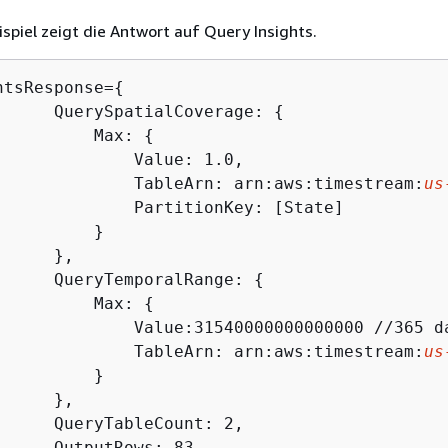
spiel zeigt die Antwort auf Query Insights.
htsResponse=
{
      QuerySpatialCoverage: 
{
          Max: 
{
              Value: 1.0,

              TableArn: arn:aws:timestream:
us
              PartitionKey: [State]

         }

     },

      QueryTemporalRange: 
{
          Max: 
{
              Value:31540000000000000 //365 da
              TableArn: arn:aws:timestream:
us
         }

     },

      QueryTableCount: 2,

      OutputRows: 83,
