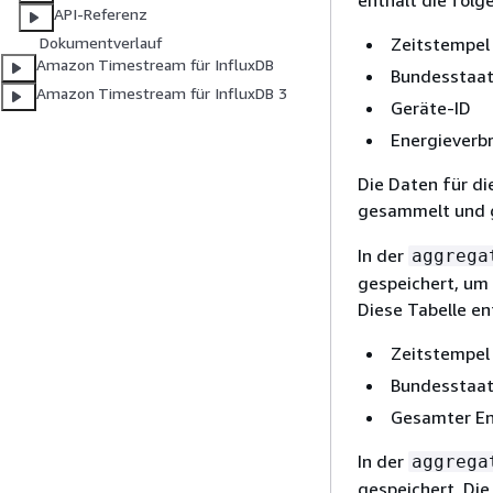
enthält die folg
API-Referenz
Zeitstempel
Dokumentverlauf
Amazon Timestream für InfluxDB
Bundesstaat
Amazon Timestream für InfluxDB 3
Geräte-ID
Energieverb
Die Daten für di
gesammelt und g
In der
aggrega
gespeichert, um 
Diese Tabelle en
Zeitstempel
Bundesstaat
Gesamter En
In der
aggrega
gespeichert. Die