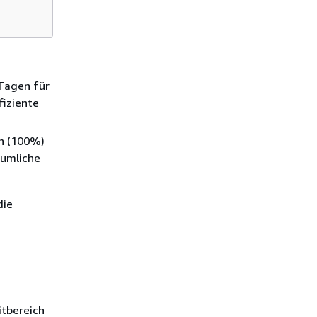
 Tagen für
fiziente
ch (100%)
äumliche
die
itbereich