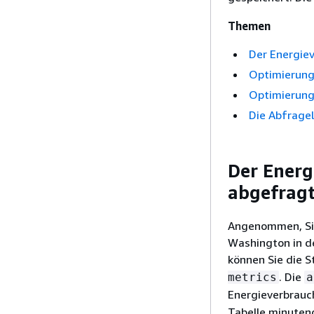
Themen
Der Energie
Optimierung
Optimierung
Die Abfrage
Der Energ
abgefrag
Angenommen, Sie
Washington in d
können Sie die S
. Die
metrics
a
Energieverbrauc
Tabelle minuteng