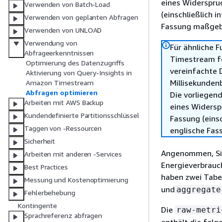
eines Widerspru
Verwenden von Batch-Load
(einschließlich 
Verwenden von geplanten Abfragen
Fassung maßgebl
Verwenden von UNLOAD
Verwendung von
Für ähnliche 
Abfrageerkenntnissen
Timestream for
Optimierung des Datenzugriffs
vereinfachte 
Aktivierung von Query-Insights in
Millisekundenb
Amazon Timestream
Abfragen optimieren
Die vorliegend
Arbeiten mit AWS Backup
eines Widersp
Kundendefinierte Partitionsschlüssel
Fassung (einsc
Taggen von -Ressourcen
englische Fas
Sicherheit
Angenommen, Si
Arbeiten mit anderen -Services
Energieverbrauch
Best Practices
haben zwei Tabe
Messung und Kostenoptimierung
und
aggregate
Fehlerbehebung
Kontingente
Die
raw-metri
Sprachreferenz abfragen