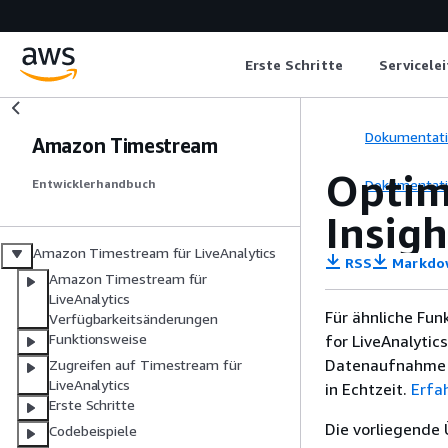
Erste Schritte
Servicele
Dokumentat
Amazon Timestream
Optim
Dokumentat
Entwicklerhandbuch
Insig
Amazon Timestream für LiveAnalytics
RSS
Markdo
Amazon Timestream für
LiveAnalytics
Für ähnliche Fu
Verfügbarkeitsänderungen
Funktionsweise
for LiveAnalytics
Datenaufnahme u
Zugreifen auf Timestream für
LiveAnalytics
in Echtzeit.
Erfa
Erste Schritte
Die vorliegende 
Codebeispiele