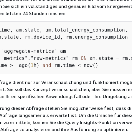
 Sie sich ein vollständiges und genaues Bild vom Energiever
en letzten 24 Stunden machen.
time, am.state, am.total_energy_consumption, 

."aggregate-metrics" am

 "metrics"."raw-metrics" rm 
ON
 am.state 
=
ime 
>=
 ago(
1
h) 
and
 rm.time 
<
 now()
frage dient nur zur Veranschaulichung und funktioniert mögl
 ist. Sie soll das Konzept veranschaulichen, aber Sie müssen e
an Ihren spezifischen Anwendungsfall oder Ihre Umgebung a
ung dieser Abfrage stellen Sie möglicherweise fest, dass di
Abfrage langsamer als erwartet ist. Um die Ursache für dies
m zu ermitteln, können Sie die Query Insights-Funktion verw
 Abfrage zu analysieren und ihre Ausführung zu optimieren.