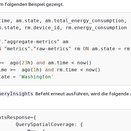
im folgenden Beispiel gezeigt.
time, am.state, am.total_energy_consumption, 

"."aggregate-metrics" am

N
 "metrics"."raw-metrics" rm 
ON
 am.state 
=
>=
  ago(
23
h) 
and
 am.time 
<
 now()

ime 
>=
  ago(
1
h) 
and
 rm.time 
<
 now()

tate 
=
'Washington'
Befehl erneut ausführen, wird die folgende
ueryInsights
htsResponse=
{
      QuerySpatialCoverage: 
{