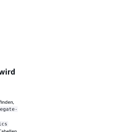
 wird
finden,
egate-
ics
Tabellen