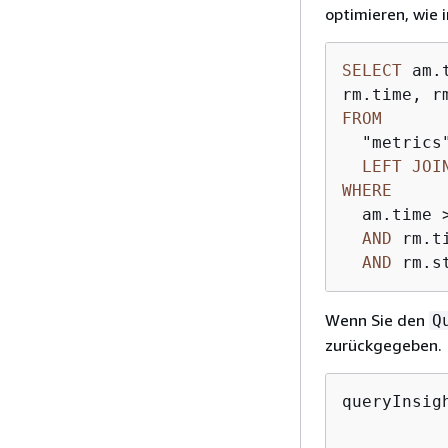
optimieren, wie 
SELECT
 am.
FROM
  "metrics
LEFT
JOI
WHERE
  am.time 
AND
 rm.t
AND
 rm.s
Wenn Sie den
Q
zurückgegeben.
queryInsig
          