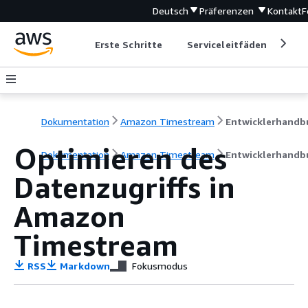
Deutsch
Präferenzen
Kontakt
F
Erste Schritte
Serviceleitfäden
Ent
Dokumentation
Amazon Timestream
Optimieren des
Dokumentation
Amazon Timestream
Entwicklerhandb
Datenzugriffs in
Amazon
Timestream
RSS
Markdown
Fokusmodus