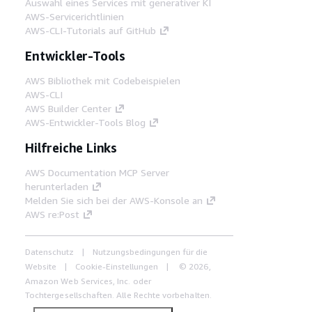
Auswahl eines Services mit generativer KI
AWS-Servicerichtlinien
AWS-CLI-Tutorials auf GitHub
Entwickler-Tools
AWS Bibliothek mit Codebeispielen
AWS-CLI
AWS Builder Center
AWS-Entwickler-Tools Blog
Hilfreiche Links
AWS Documentation MCP Server
herunterladen
Melden Sie sich bei der AWS-Konsole an
AWS re:Post
Datenschutz
Nutzungsbedingungen für die
Website
Cookie-Einstellungen
© 2026,
Amazon Web Services, Inc. oder
Tochtergesellschaften. Alle Rechte vorbehalten.