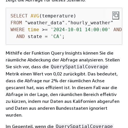
SELECT
AVG
FROM
WHERE
time
>=
'2024-10-01 14:00:00'
AND
t
AND
 state 
=
'CA'
;
Mithilfe der Funktion Query Insights können Sie die
räumliche Abdeckung der Abfrage analysieren. Stellen
Sie sich vor, dass die
QuerySpatialCoverage
Metrik einen Wert von 0,02 zurückgibt. Das bedeutet,
dass die Abfrage nur 2% der räumlichen Achse
gescannt hat, was effizient ist. In diesem Fall war die
Abfrage in der Lage, den räumlichen Bereich effektiv
zu kürzen, indem nur Daten aus Kalifornien abgerufen
und Daten aus anderen Bundesstaaten ignoriert
wurden.
Im Gegenteil, wenn die
QuerySpatialCoverage