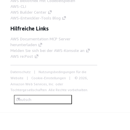
AWS Bibliothek mit Codebeispielen
AWS-CLI
AWS Builder Center
AWS-Entwickler-Tools Blog
Hilfreiche Links
AWS Documentation MCP Server
herunterladen
Melden Sie sich bei der AWS-Konsole an
AWS re:Post
Datenschutz
Nutzungsbedingungen für die
Website
Cookie-Einstellungen
© 2026,
Amazon Web Services, Inc. oder
Tochtergesellschaften. Alle Rechte vorbehalten.
Deutsch