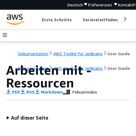
Deutsch
Präferenzen
Kontakt
F
Erste Schritte
Serviceleitfäden
Ent
Dokumentation
AWS Toolkit for JetBrains
User Guide
Arbeiten mit -
Dokumentation
AWS Toolkit for JetBrains
User Guide
Ressourcen
PDF
RSS
Markdown
Fokusmodus
Auf dieser Seite