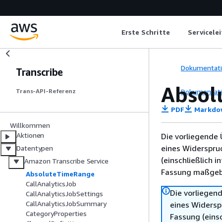
Erste Schritte
Servicele
Dokumentat
Transcribe
Absol
Dokumentat
Trans-API-Referenz
PDF
Markdo
Willkommen
Aktionen
Die vorliegende 
eines Widerspru
Datentypen
(einschließlich 
Amazon Transcribe Service
Fassung maßgebl
AbsoluteTimeRange
CallAnalyticsJob
Die vorliegend
CallAnalyticsJobSettings
CallAnalyticsJobSummary
eines Widersp
CategoryProperties
Fassung (einsc