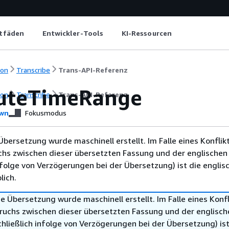
itfäden
Entwickler-Tools
KI-Ressourcen
ion
Transcribe
Trans-API-Referenz
uteTimeRange
ion
Transcribe
Trans-API-Referenz
wn
Fokusmodus
Übersetzung wurde maschinell erstellt. Im Falle eines Konflik
chs zwischen dieser übersetzten Fassung und der englischen
infolge von Verzögerungen bei der Übersetzung) ist die englis
ich.
e Übersetzung wurde maschinell erstellt. Im Falle eines Konfl
ruchs zwischen dieser übersetzten Fassung und der englisch
hließlich infolge von Verzögerungen bei der Übersetzung) ist