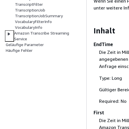
Wenn Sie einen P
TranscriptFilter
unter weitere I
TranscriptionJob
TranscriptionJobSummary
VocabularyFilterInfo
VocabularyInfo
Inhalt
Amazon Transcribe Streaming
Service
EndTime
Geläufige Parameter
Häufige Fehler
Die Zeit in M
angegebenen K
Anfrage einsc
Type: Long
Gültiger Bere
Required: No
First
Die Zeit in M
Amazon Trans