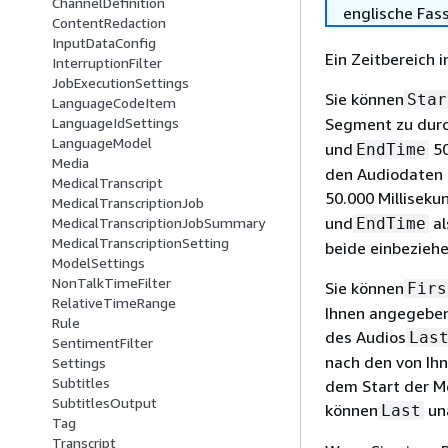
ChannelDefinition
englische Fas
ContentRedaction
InputDataConfig
Ein Zeitbereich 
InterruptionFilter
JobExecutionSettings
Sie können
Star
LanguageCodeItem
Segment zu durc
LanguageIdSettings
LanguageModel
und
50
EndTime
Media
den Audiodaten 
MedicalTranscript
50.000 Milliseku
MedicalTranscriptionJob
und
al
EndTime
MedicalTranscriptionJobSummary
MedicalTranscriptionSetting
beide einbeziehe
ModelSettings
NonTalkTimeFilter
Sie können
Firs
RelativeTimeRange
Ihnen angegeben
Rule
des Audios
Las
SentimentFilter
nach den von Ih
Settings
Subtitles
dem Start der Me
SubtitlesOutput
können
un
Last
Tag
Transcript