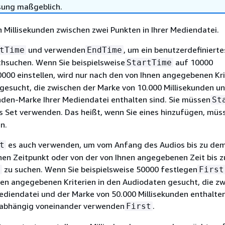
sung maßgeblich.
in Millisekunden zwischen zwei Punkten in Ihrer Mediendatei.
und verwenden
, um ein benutzerdefinierte
tTime
EndTime
hsuchen. Wenn Sie beispielsweise
auf 10000
StartTime
000 einstellen, wird nur nach den von Ihnen angegebenen Kri
gesucht, die zwischen der Marke von 10.000 Millisekunden u
nden-Marke Ihrer Mediendatei enthalten sind. Sie müssen
St
s Set verwenden. Das heißt, wenn Sie eines hinzufügen, müs
n.
es auch verwenden, um vom Anfang des Audios bis zu de
t
en Zeitpunkt oder von der von Ihnen angegebenen Zeit bis 
zu suchen. Wenn Sie beispielsweise 50000 festlegen
t
First
nen angegebenen Kriterien in den Audiodaten gesucht, die z
diendatei und der Marke von 50.000 Millisekunden enthalten 
abhängig voneinander verwenden
.
First