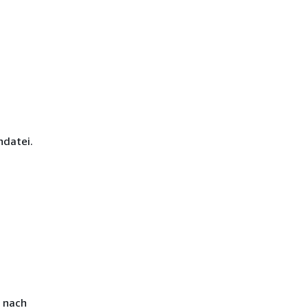
ndatei.
o nach