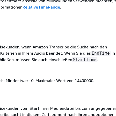
rozentsatz anstelle von Millisekunden verwenden möchten, f
nformationen
RelativeTimeRange
.
illisekunden, wenn Amazon Transcribe die Suche nach den
riterien in Ihrem Audio beendet. Wenn Sie dies
in 
EndTime
hließen, müssen Sie auch einschließen
.
StartTime
ich: Mindestwert 0. Maximaler Wert von 14400000.
illisekunden vom Start Ihrer Mediendatei bis zum angegebene
cribe sucht in diesem Zeitsegment nach Ihren angegebenen