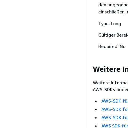
den angegeben
einschließen,
Type: Long
Gültiger Bere
Required: No
Weitere I
Weitere Informa
AWS-SDKs finden
AWS-SDK fü
AWS-SDK fo
AWS-SDK für
AWS SDK für