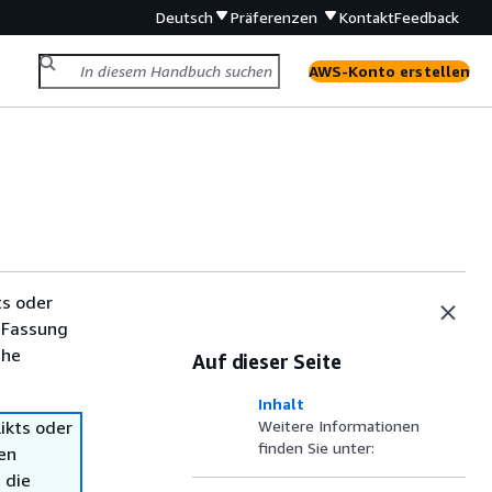
Deutsch
Präferenzen
Kontakt
Feedback
AWS-Konto erstellen
ts oder
 Fassung
che
Auf dieser Seite
Inhalt
ikts oder
Weitere Informationen
finden Sie unter:
en
 die