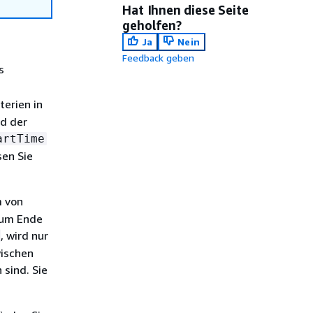
Hat Ihnen diese Seite
geholfen?
Ja
Nein
Feedback geben
s
terien in
nd der
artTime
sen Sie
m von
zum Ende
, wird nur
wischen
sind. Sie