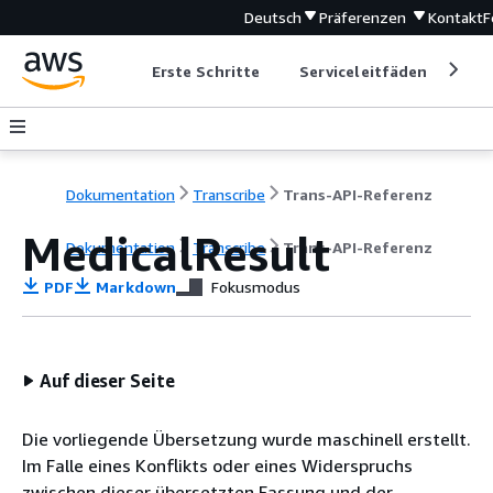
Deutsch
Präferenzen
Kontakt
F
Erste Schritte
Serviceleitfäden
Ent
Dokumentation
Transcribe
Trans-API-Referenz
MedicalResult
Dokumentation
Transcribe
Trans-API-Referenz
PDF
Markdown
Fokusmodus
Auf dieser Seite
Die vorliegende Übersetzung wurde maschinell erstellt.
Im Falle eines Konflikts oder eines Widerspruchs
zwischen dieser übersetzten Fassung und der