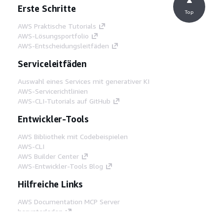
Erste Schritte
Top
AWS Praktische Tutorials
AWS-Lösungsportfolio
AWS-Entscheidungsleitfäden
Serviceleitfäden
Auswahl eines Services mit generativer KI
AWS-Servicerichtlinien
AWS-CLI-Tutorials auf GitHub
Entwickler-Tools
AWS Bibliothek mit Codebeispielen
AWS-CLI
AWS Builder Center
AWS-Entwickler-Tools Blog
Hilfreiche Links
AWS Documentation MCP Server
herunterladen