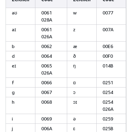
aʊ
0061
w
0077
028A
aɪ
0061
z
007A
026A
b
0062
æ
00E6
d
0064
ð
00F0
eɪ
0065
ŋ
014B
026A
f
0066
ɑ
0251
g
0067
ɔ
0254
h
0068
ɔɪ
0254
026A
i
0069
ə
0259
j
006A
ɛ
025B