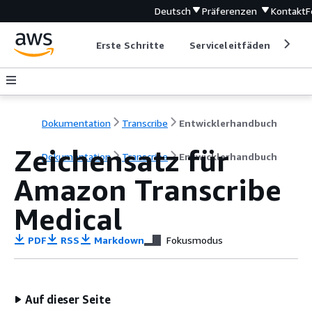
Deutsch
Präferenzen
Kontakt
F
Erste Schritte
Serviceleitfäden
Ent
Dokumentation
Transcribe
Entwicklerhandbuch
Zeichensatz für
Dokumentation
Transcribe
Entwicklerhandbuch
Amazon Transcribe
Medical
PDF
RSS
Markdown
Fokusmodus
Auf dieser Seite