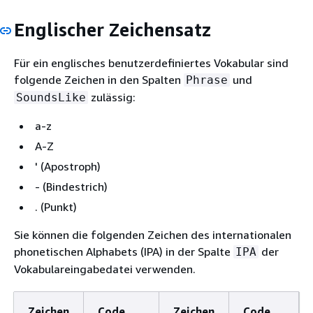
Englischer Zeichensatz
Für ein englisches benutzerdefiniertes Vokabular sind
folgende Zeichen in den Spalten
und
Phrase
zulässig:
SoundsLike
a-z
A-Z
' (Apostroph)
- (Bindestrich)
. (Punkt)
Sie können die folgenden Zeichen des internationalen
phonetischen Alphabets (IPA) in der Spalte
der
IPA
Vokabulareingabedatei verwenden.
Zeichen
Code
Zeichen
Code