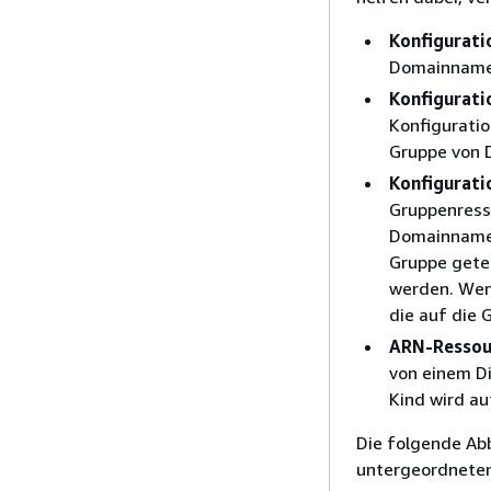
Konfigurati
Domainnamen
Konfigurati
Konfigurati
Gruppe von 
Konfigurati
Gruppenresso
Domainnamen.
Gruppe getei
werden. Wenn
die auf die 
ARN-Ressou
von einem Di
Kind wird au
Die folgende Abb
untergeordneten