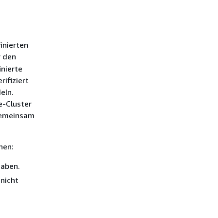
inierten
r den
nierte
ifiziert
eln.
e-Cluster
gemeinsam
nen:
haben.
nicht