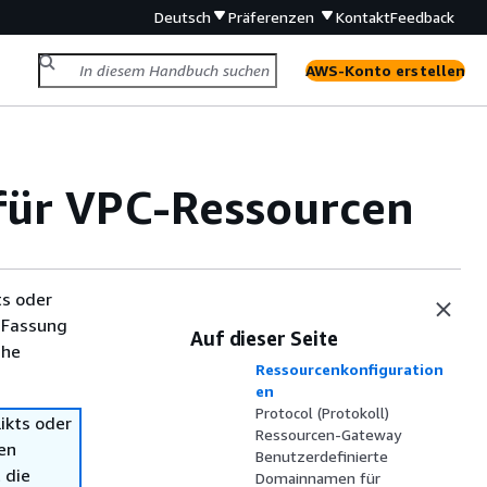
Deutsch
Präferenzen
Kontakt
Feedback
AWS-Konto erstellen
für VPC-Ressourcen
ts oder
 Fassung
Auf dieser Seite
Arten von
che
Ressourcenkonfiguration
en
Protocol (Protokoll)
ikts oder
Ressourcen-Gateway
en
Benutzerdefinierte
 die
Domainnamen für