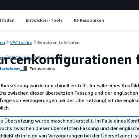
itfäden
Entwickler-Tools
KI-Ressourcen
ion
VPC Lattice
Benutzer-Leitfaden
urcenkonfigurationen 
ion
VPC Lattice
Benutzer-Leitfaden
arkdown
Fokusmodus
Übersetzung wurde maschinell erstellt. Im Falle eines Konflik
chs zwischen dieser übersetzten Fassung und der englischen
infolge von Verzögerungen bei der Übersetzung) ist die englis
ich.
e Übersetzung wurde maschinell erstellt. Im Falle eines Konfl
ruchs zwischen dieser übersetzten Fassung und der englisch
hließlich infolge von Verzögerungen bei der Übersetzung) ist