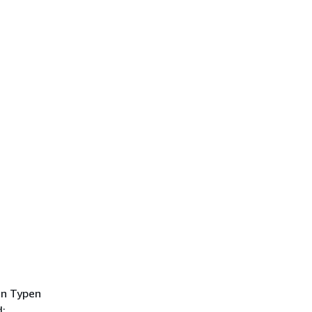
en Typen
d: