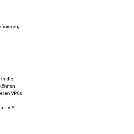
finieren,
.
n
in die
 können
deren VPCs
ser VPC