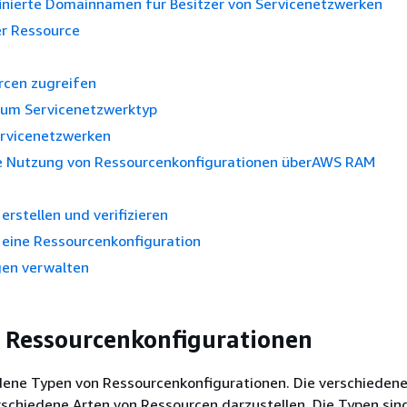
inierte Domainnamen für Besitzer von Servicenetzwerken
er Ressource
e
rcen zugreifen
um Servicenetzwerktyp
ervicenetzwerken
Nutzung von Ressourcenkonfigurationen überAWS RAM
erstellen und verifizieren
e eine Ressourcenkonfiguration
en verwalten
 Ressourcenkonfigurationen
edene Typen von Ressourcenkonfigurationen. Die verschieden
rschiedene Arten von Ressourcen darzustellen. Die Typen sin