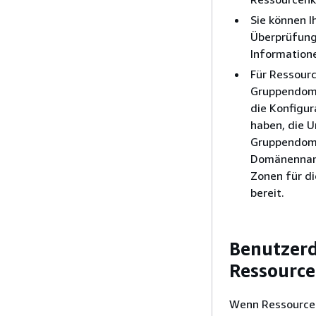
Sie können 
Überprüfungs
Informatione
Für Ressour
Gruppendomä
die Konfigu
haben, die 
Gruppendomä
Domänenname
Zonen für d
bereit.
Benutzer
Ressourc
Wenn Ressourcen