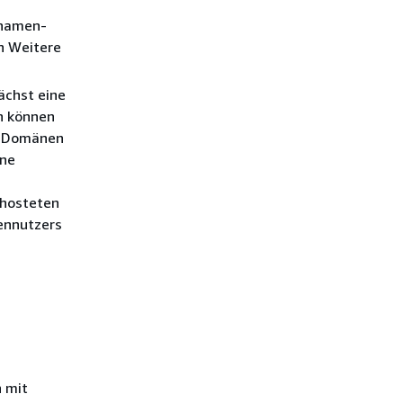
nnamen-
n Weitere
ächst eine
h können
e Domänen
ine
ehosteten
ennutzers
 mit