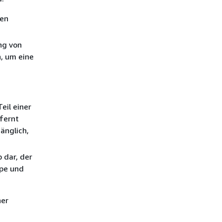
nen
ng von
, um eine
eil einer
fernt
änglich,
 dar, der
ppe und
ner