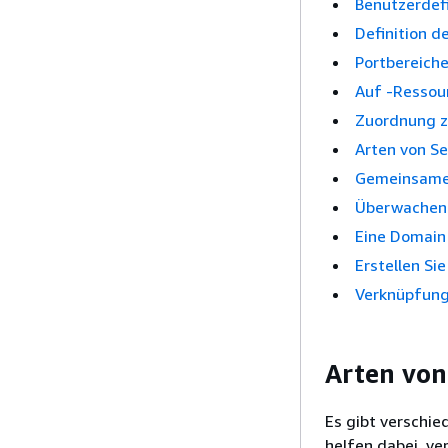
Benutzerdef
Definition d
Portbereich
Auf -Ressou
Zuordnung z
Arten von S
Gemeinsame 
Überwachen
Eine Domain 
Erstellen Si
Verknüpfung
Arten von
Es gibt verschi
helfen dabei, ve