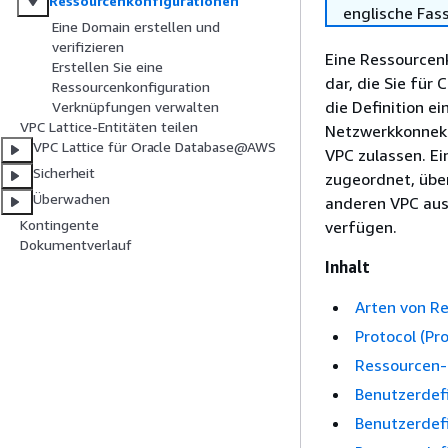
Ressourcenkonfigurationen
englische Fas
Eine Domain erstellen und
verifizieren
Eine Ressourcenk
Erstellen Sie eine
dar, die Sie für
Ressourcenkonfiguration
die Definition e
Verknüpfungen verwalten
VPC Lattice-Entitäten teilen
Netzwerkkonnekti
VPC Lattice für Oracle Database@AWS
VPC zulassen. E
Sicherheit
zugeordnet, übe
Überwachen
anderen VPC aus
Kontingente
verfügen.
Dokumentverlauf
Inhalt
Arten von R
Protocol (Pro
Ressourcen
Benutzerdef
Benutzerdef