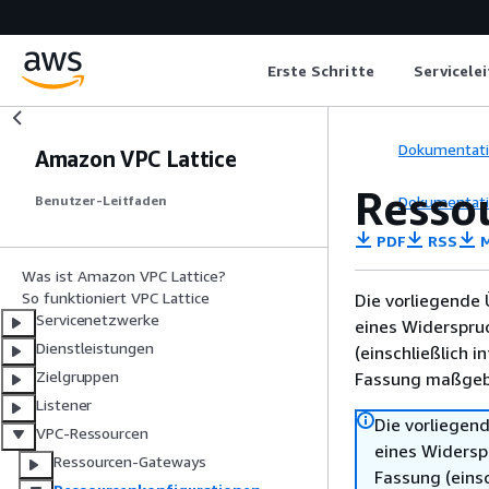
Erste Schritte
Servicele
Dokumentat
Amazon VPC Lattice
Resso
Dokumentat
Benutzer-Leitfaden
PDF
RSS
M
Was ist Amazon VPC Lattice?
So funktioniert VPC Lattice
Die vorliegende 
Servicenetzwerke
eines Widerspru
Dienstleistungen
(einschließlich 
Zielgruppen
Fassung maßgebl
Listener
Die vorliegend
VPC-Ressourcen
eines Widersp
Ressourcen-Gateways
Fassung (einsc