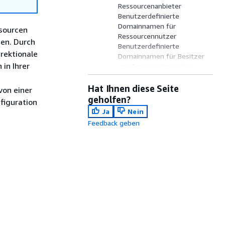
Ressourcenanbieter
Benutzerdefinierte
Domainnamen für
ssourcen
Ressourcennutzer
ten. Durch
Benutzerdefinierte
irektionale
Domainnamen für Besitzer
in Ihrer
von Servicenetzwerken
Definition der Ressource
Portbereiche
Hat Ihnen diese Seite
von einer
Auf -Ressourcen zugreifen
geholfen?
figuration
Zuordnung zum
Ja
Nein
Servicenetzwerktyp
Feedback geben
Arten von
Servicenetzwerken
Gemeinsame Nutzung von
Ressourcenkonfigurationen
überAWS RAM
Überwachen