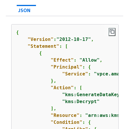
JSON
{
"Version"
:
"2012-10-17"
,

"Statement"
: [

{
"Effect"
: 
"Allow"
,

"Principal"
: 
{
"Service"
: 
"vpce.amazon
            },

"Action"
: [

"kms:GenerateDataKey*"
,

"kms:Decrypt"
            ],

"Resource"
: 
"arn:aws:kms:
us
"Condition"
: 
{