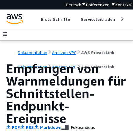
Deutsch
Präferenzen
Kontakt
F
Erste Schritte
Serviceleitfäden
Ent
Dokumentation
Amazon VPC
AWS PrivateLink
Empfangen von
Dokumentation
Amazon VPC
AWS PrivateLink
Warnmeldungen für
Schnittstellen-
Endpunkt-
Ereignisse
PDF
RSS
Markdown
Fokusmodus