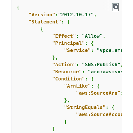
{
"Version"
:
"2012-10-17"
,

"Statement"
: [

{
"Effect"
: 
"Allow"
,

"Principal"
: 
{
"Service"
: 
"vpce.amazon
            },

"Action"
: 
"SNS:Publish"
,

"Resource"
: 
"arn:aws:sns:
us
"Condition"
: 
{
"ArnLike"
: 
{
"aws:SourceArn"
: 
"a
                },

"StringEquals"
: 
{
"aws:SourceAccount"
                }

            }
