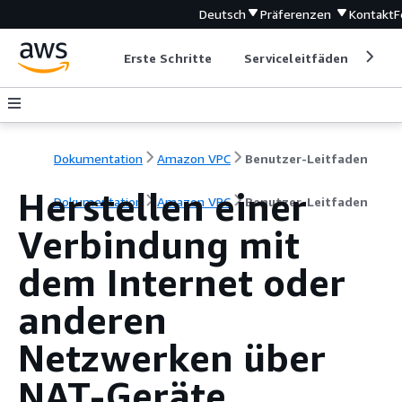
Deutsch
Präferenzen
Kontakt
F
Erste Schritte
Serviceleitfäden
Ent
Dokumentation
Amazon VPC
Benutzer-Leitfaden
Herstellen einer
Dokumentation
Amazon VPC
Benutzer-Leitfaden
Verbindung mit
dem Internet oder
anderen
Netzwerken über
NAT-Geräte