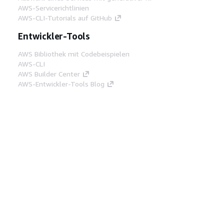
AWS-Servicerichtlinien
AWS-CLI-Tutorials auf GitHub
Entwickler-Tools
AWS Bibliothek mit Codebeispielen
AWS-CLI
AWS Builder Center
AWS-Entwickler-Tools Blog
Hilfreiche Links
AWS Documentation MCP Server
herunterladen
Melden Sie sich bei der AWS-Konsole an
AWS re:Post
Datenschutz
Nutzungsbedingungen für die
Website
Cookie-Einstellungen
© 2026,
Amazon Web Services, Inc. oder
Tochtergesellschaften. Alle Rechte vorbehalten.