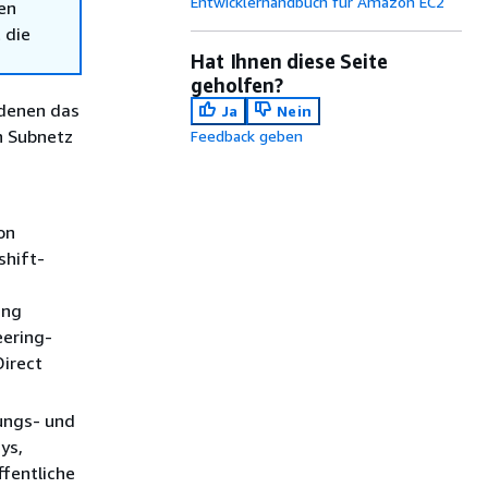
Entwicklerhandbuch für Amazon EC2
en
 die
Hat Ihnen diese Seite
geholfen?
 denen das
Ja
Nein
n Subnetz
Feedback geben
on
shift-
ung
eering-
irect
ungs- und
ys,
fentliche