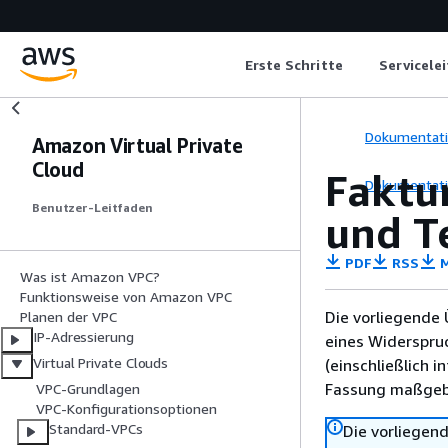
Erste Schritte
Servicele
Dokumentat
Amazon Virtual Private
Cloud
Faktu
Dokumentat
Benutzer-Leitfaden
und T
PDF
RSS
M
Was ist Amazon VPC?
Funktionsweise von Amazon VPC
Die vorliegende 
Planen der VPC
IP-Adressierung
eines Widerspru
Virtual Private Clouds
(einschließlich 
Fassung maßgebl
VPC-Grundlagen
VPC-Konfigurationsoptionen
Standard-VPCs
Die vorliegend