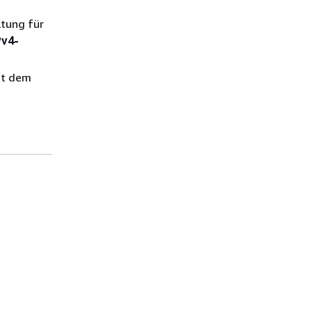
ltung für
Pv4-
it dem