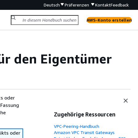
Deutsch
Präferenzen
Kontakt
Feedback
AWS-Konto erstellen
ür den Eigentümer
ts oder
 Fassung
che
Zugehörige Ressourcen
VPC-Peering-Handbuch
ikts oder
Amazon VPC Transit Gateways