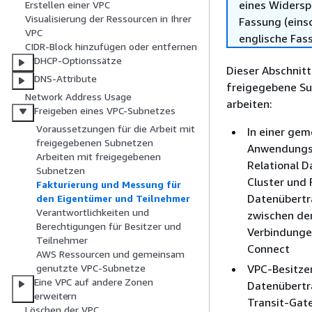
eines Widersp
Erstellen einer VPC
Visualisierung der Ressourcen in Ihrer
Fassung (einsc
VPC
englische Fas
CIDR-Block hinzufügen oder entfernen
DHCP-Optionssätze
Dieser Abschnitt
DNS-Attribute
freigegebene Su
Network Address Usage
arbeiten:
Freigeben eines VPC-Subnetzes
Voraussetzungen für die Arbeit mit
In einer gem
freigegebenen Subnetzen
Anwendungsr
Arbeiten mit freigegebenen
Relational 
Subnetzen
Cluster und
Fakturierung und Messung für
Datenübert
den Eigentümer und Teilnehmer
Verantwortlichkeiten und
zwischen den
Berechtigungen für Besitzer und
Verbindunge
Teilnehmer
Connect
AWS Ressourcen und gemeinsam
VPC-Besitzer
genutzte VPC-Subnetze
Eine VPC auf andere Zonen
Datenübertr
erweitern
Transit-Gat
Löschen der VPC