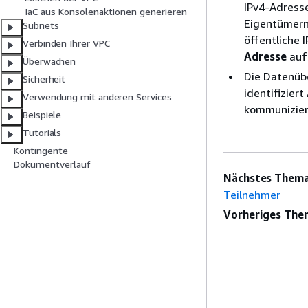
IPv4-Adress
IaC aus Konsolenaktionen generieren
Eigentümern 
Subnets
öffentliche 
Verbinden Ihrer VPC
Adresse
auf
Überwachen
Die Datenübe
Sicherheit
identifizier
Verwendung mit anderen Services
kommunizier
Beispiele
Tutorials
Kontingente
Dokumentverlauf
Nächstes Thema
Teilnehmer
Vorheriges The