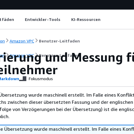
itfäden
Entwickler-Tools
KI-Ressourcen
ion
Amazon VPC
Benutzer-Leitfaden
rierung und Messung f
ion
Amazon VPC
Benutzer-Leitfaden
eilnehmer
arkdown
Fokusmodus
Übersetzung wurde maschinell erstellt. Im Falle eines Konflik
chs zwischen dieser übersetzten Fassung und der englischen
infolge von Verzögerungen bei der Übersetzung) ist die englis
ich.
e Übersetzung wurde maschinell erstellt. Im Falle eines Konfl