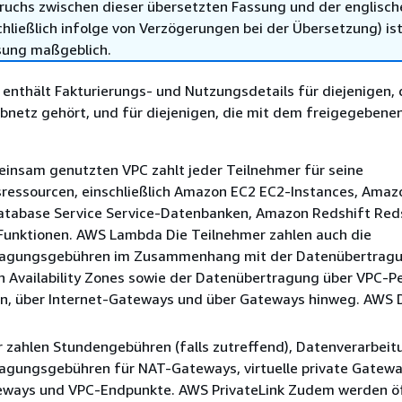
ruchs zwischen dieser übersetzten Fassung und der englisch
hließlich infolge von Verzögerungen bei der Übersetzung) ist
sung maßgeblich.
 enthält Fakturierungs- und Nutzungsdetails für diejenigen,
bnetz gehört, und für diejenigen, die mit dem freigegebene
einsam genutzten VPC zahlt jeder Teilnehmer für seine
essourcen, einschließlich Amazon EC2 EC2-Instances, Amaz
Database Service Service-Datenbanken, Amazon Redshift Red
 Funktionen. AWS Lambda Die Teilnehmer zahlen auch die
ragungsgebühren im Zusammenhang mit der Datenübertrag
 Availability Zones sowie der Datenübertragung über VPC-P
n, über Internet-Gateways und über Gateways hinweg. AWS D
 zahlen Stundengebühren (falls zutreffend), Datenverarbeit
agungsgebühren für NAT-Gateways, virtuelle private Gatewa
eways und VPC-Endpunkte. AWS PrivateLink Zudem werden öf