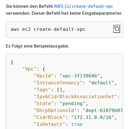
Sie können den Befehl
AWS CLI create-default-vpc
verwenden. Dieser Befehl hat keine Eingabeparameter.
aws ec2 create-default-vpc
Es folgt eine Beispielausgabe.
{
"Vpc"
: 
{
"VpcId"
: 
"vpc-3f139646"
, 

"InstanceTenancy"
: 
"default"
, 

"Tags"
: [], 

"Ipv6CidrBlockAssociationSet"
: []
"State"
: 
"pending"
, 

"DhcpOptionsId"
: 
"dopt-61079b07"
,
"CidrBlock"
: 
"172.31.0.0/16"
, 

"IsDefault"
: 
true