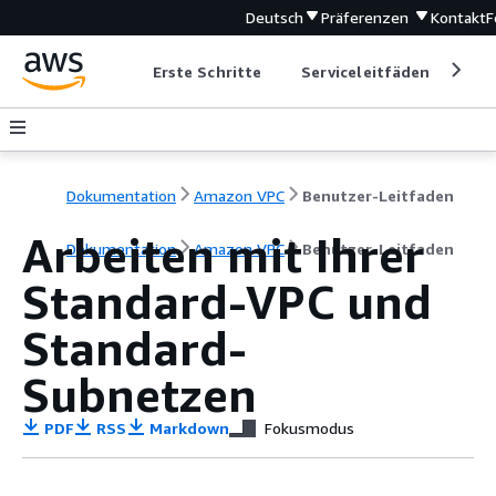
Deutsch
Präferenzen
Kontakt
F
Erste Schritte
Serviceleitfäden
Ent
Dokumentation
Amazon VPC
Benutzer-Leitfaden
Arbeiten mit Ihrer
Dokumentation
Amazon VPC
Benutzer-Leitfaden
Standard-VPC und
Standard-
Subnetzen
PDF
RSS
Markdown
Fokusmodus