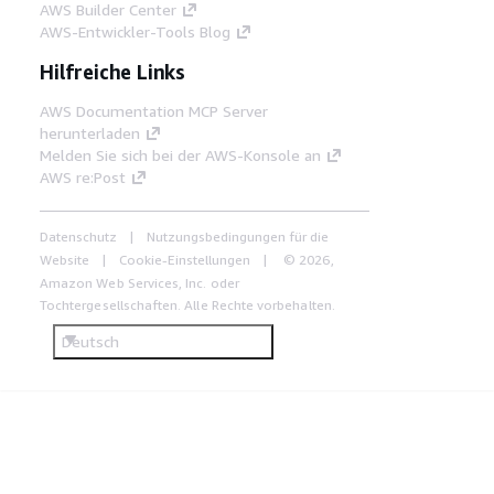
AWS Builder Center
AWS-Entwickler-Tools Blog
Hilfreiche Links
AWS Documentation MCP Server
herunterladen
Melden Sie sich bei der AWS-Konsole an
AWS re:Post
Datenschutz
Nutzungsbedingungen für die
Website
Cookie-Einstellungen
© 2026,
Amazon Web Services, Inc. oder
Tochtergesellschaften. Alle Rechte vorbehalten.
Deutsch