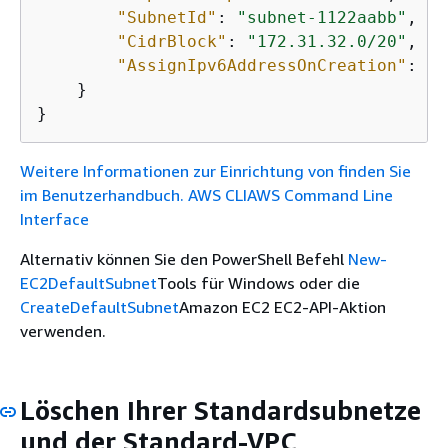
"SubnetId"
: 
"subnet-1122aabb"
, 

"CidrBlock"
: 
"172.31.32.0/20"
, 

"AssignIpv6AddressOnCreation"
: 
fa
    }

}
Weitere Informationen zur Einrichtung von finden Sie
im Benutzerhandbuch. AWS CLIAWS Command Line
Interface
Alternativ können Sie den PowerShell Befehl
New-
EC2DefaultSubnet
Tools für Windows oder die
CreateDefaultSubnet
Amazon EC2 EC2-API-Aktion
verwenden.
Löschen Ihrer Standardsubnetze
und der Standard-VPC