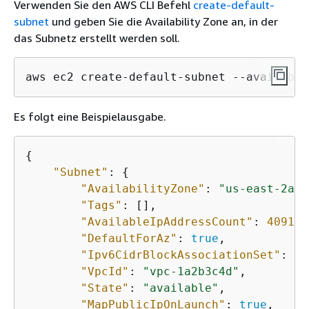
Verwenden Sie den AWS CLI Befehl
create-default-
subnet
und geben Sie die Availability Zone an, in der
das Subnetz erstellt werden soll.
aws ec2 create-default-subnet --availabil
Es folgt eine Beispielausgabe.
{
"Subnet"
: 
{
"AvailabilityZone"
: 
"us-east-2a"
,
"Tags"
: [], 

"AvailableIpAddressCount"
: 
4091
, 

"DefaultForAz"
: 
true
, 

"Ipv6CidrBlockAssociationSet"
: []
"VpcId"
: 
"vpc-1a2b3c4d"
, 

"State"
: 
"available"
, 

"MapPublicIpOnLaunch"
: 
true
, 
