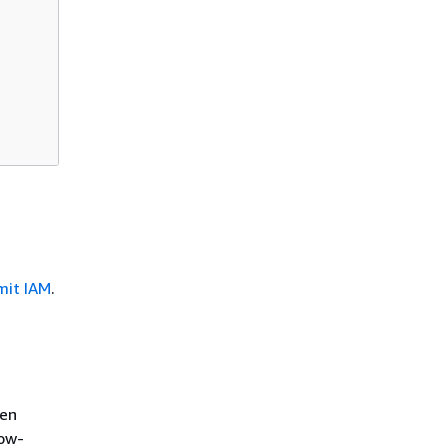
mit IAM
.
len
low-