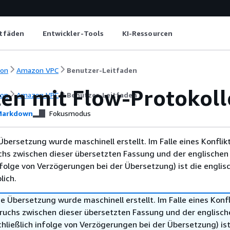
itfäden
Entwickler-Tools
KI-Ressourcen
ion
Amazon VPC
Benutzer-Leitfaden
ten mit Flow-Protokol
ion
Amazon VPC
Benutzer-Leitfaden
arkdown
Fokusmodus
Übersetzung wurde maschinell erstellt. Im Falle eines Konflik
chs zwischen dieser übersetzten Fassung und der englischen
infolge von Verzögerungen bei der Übersetzung) ist die englis
ich.
e Übersetzung wurde maschinell erstellt. Im Falle eines Konfl
ruchs zwischen dieser übersetzten Fassung und der englisch
hließlich infolge von Verzögerungen bei der Übersetzung) ist