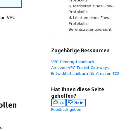
3. Markieren eines Flow-
Protokolls
zon VPC
4. Löschen eines Flow-
Protokolls
Befehlszeilenübersicht
Zugehörige Ressourcen
VPC-Peering-Handbuch
Amazon VPC Transit Gateways
Entwicklerhandbuch für Amazon EC2
Hat Ihnen diese Seite
geholfen?
Ja
Nein
ollen
Feedback geben
w-