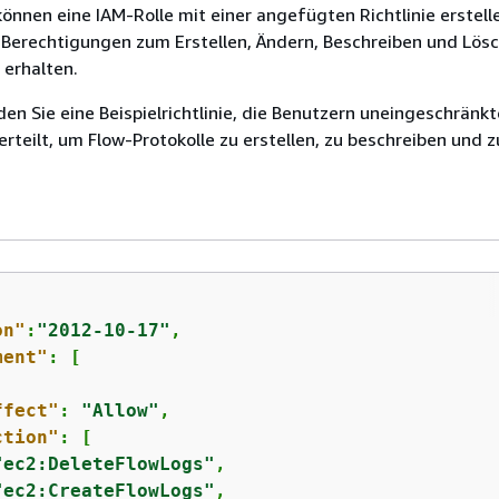
 können eine IAM-Rolle mit einer angefügten Richtlinie erstell
 Berechtigungen zum Erstellen, Ändern, Beschreiben und Lös
 erhalten.
en Sie eine Beispielrichtlinie, die Benutzern uneingeschränkt
rteilt, um Flow-Protokolle zu erstellen, zu beschreiben und z
on"
:
"2012-10-17"
,

ment"
: [

ffect"
: 
"Allow"
,

ction"
: [

"ec2:DeleteFlowLogs"
,

"ec2:CreateFlowLogs"
,
