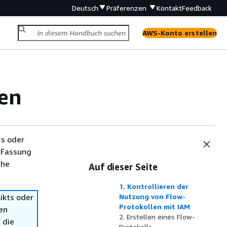
Deutsch
Präferenzen
Kontakt
Feedback
AWS-Konto erstellen
len
ts oder
 Fassung
che
Auf dieser Seite
1. Kontrollieren der
ikts oder
Nutzung von Flow-
Protokollen mit IAM
en
2. Erstellen eines Flow-
 die
Protokolls