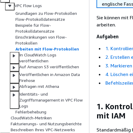
englische Fas
VPC Flow Logs
Grundlagen zu Flow-Protokollen
Sie können mit 
Flow-Protokolldatensätze
arbeiten.
Beispiele für Flow-
Protokolldatensätze
Aufgaben
Einschränkungen von Flow-
Protokollen
1. Kontrolli
Arbeiten mit Flow-Protokollen
In CloudWatch Logs
2. Erstellen 
veröffentlichen
3. Markieren
Auf Amazon S3 veröffentlichen
4. Löschen e
Veröffentlichen in Amazon Data
Firehose
Befehlszeile
Abfragen mit Athena
Identitäts- und
Zugriffsmanagement in VPC Flow
1. Kontro
Logs
Fehlerbehebung
mit IAM
CloudWatch-Metriken
Fakturierungs- und Nutzungsberichte
Standardmäßig h
Beschreiben Ihres VPC-Netzwerks