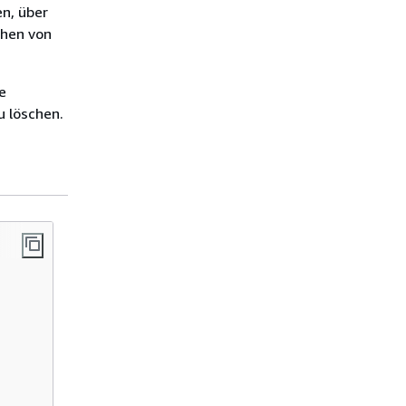
en, über
chen von
e
u löschen.