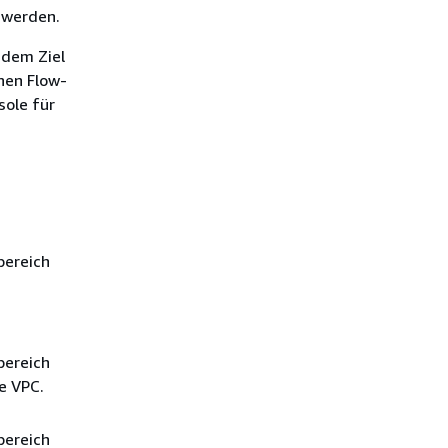
 werden.
 dem Ziel
nen Flow-
sole für
bereich
bereich
e VPC.
bereich