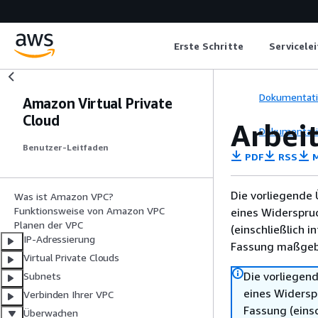
Erste Schritte
Servicele
Dokumentat
Amazon Virtual Private
Cloud
Arbei
Dokumentat
Benutzer-Leitfaden
PDF
RSS
M
Die vorliegende 
Was ist Amazon VPC?
Funktionsweise von Amazon VPC
eines Widerspru
Planen der VPC
(einschließlich 
IP-Adressierung
Fassung maßgebl
Virtual Private Clouds
Die vorliegend
Subnets
eines Widersp
Verbinden Ihrer VPC
Fassung (einsc
Überwachen