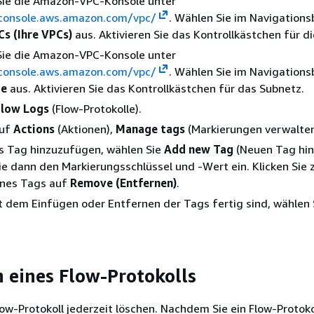
Sie die Amazon-VPC-Konsole unter
/console.aws.amazon.com/vpc/
. Wählen Sie im Navigations
Cs (Ihre VPCs)
aus. Aktivieren Sie das Kontrollkästchen für di
Sie die Amazon-VPC-Konsole unter
/console.aws.amazon.com/vpc/
. Wählen Sie im Navigations
ze
aus. Aktivieren Sie das Kontrollkästchen für das Subnetz.
Flow Logs
(Flow-Protokolle).
auf
Actions
(Aktionen),
Manage tags
(Markierungen verwalten
s Tag hinzuzufügen, wählen Sie
Add new Tag
(Neuen Tag hi
e dann den Markierungsschlüssel und -Wert ein. Klicken Sie
ines Tags auf
Remove (Entfernen)
.
 dem Einfügen oder Entfernen der Tags fertig sind, wählen
n eines Flow-Protokolls
low-Protokoll jederzeit löschen. Nachdem Sie ein Flow-Protoko