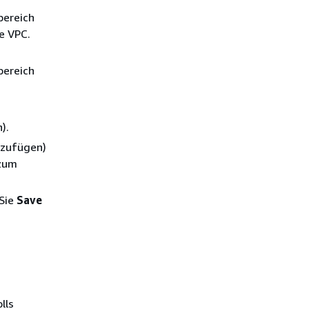
bereich
e VPC.
bereich
).
nzufügen)
 zum
 Sie
Save
lls