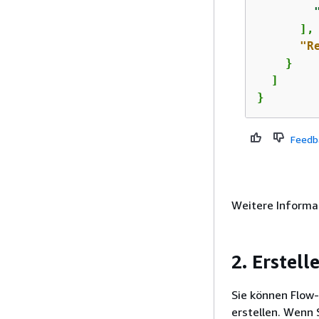
      ],

"R
    }

  ]

}
Feedb
Weitere Informa
2. Erstell
Sie können Flow-
erstellen. Wenn S