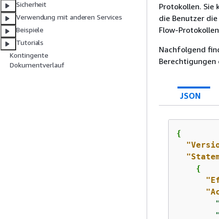
Sicherheit
Protokollen. Sie
Verwendung mit anderen Services
die Benutzer die
Flow-Protokollen
Beispiele
Tutorials
Nachfolgend find
Kontingente
Berechtigungen e
Dokumentverlauf
JSON
{
"Versi
"State
{
"E
"A