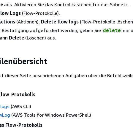
ze
aus. Aktivieren Sie das Kontrollkästchen für das Subnetz.
Flow Logs
(Flow-Protokolle).
Actions
(Aktionen),
Delete flow logs
(Flow-Protokolle löschen
r Bestätigung aufgefordert werden, geben Sie
ein 
delete
dann
Delete
(Löschen) aus.
ilenübersicht
uf dieser Seite beschriebenen Aufgaben über die Befehlszeil
 Flow-Protokolls
-logs
(AWS CLI)
wLog
(AWS Tools for Windows PowerShell)
es Flow-Protokolls