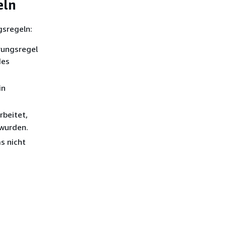
eln
gsregeln:
rungsregel
des
in
rbeitet,
 wurden.
as nicht