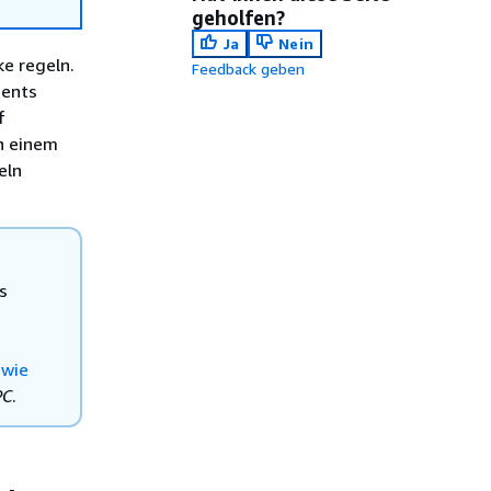
geholfen?
Ja
Nein
ke regeln.
Feedback geben
ients
f
n einem
eln
s
 wie
PC
.