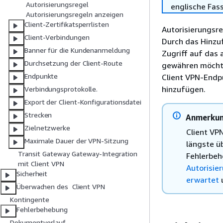
Autorisierungsregel
englische Fas
Autorisierungsregeln anzeigen
Client-Zertifikatsperrlisten
Autorisierungsre
Client-Verbindungen
Durch das Hinzu
Banner für die Kundenanmeldung
Zugriff auf das 
Durchsetzung der Client-Route
gewähren möchten
Endpunkte
Client VPN-Endpu
hinzufügen.
Verbindungsprotokolle.
Export der Client-Konfigurationsdatei
Strecken
Anmerku
Zielnetzwerke
Client VP
Maximale Dauer der VPN-Sitzung
längste ü
Transit Gateway Gateway-Integration
Fehlerbe
mit Client VPN
Autorisie
Sicherheit
erwartet
Überwachen des Client VPN
Kontingente
Fehlerbehebung
Dokumentverlauf