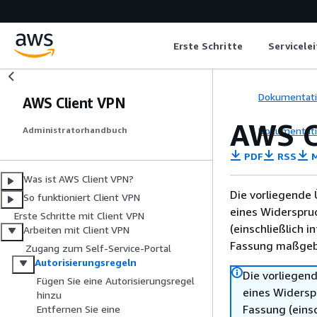
Erste Schritte
Servicele
Dokumentat
AWS Client VPN
AWS C
Dokumentat
Administratorhandbuch
PDF
RSS
M
Was ist AWS Client VPN?
Die vorliegende 
So funktioniert Client VPN
eines Widerspru
Erste Schritte mit Client VPN
(einschließlich 
Arbeiten mit Client VPN
Fassung maßgebl
Zugang zum Self-Service-Portal
Autorisierungsregeln
Die vorliegend
Fügen Sie eine Autorisierungsregel
eines Widersp
hinzu
Fassung (einsc
Entfernen Sie eine