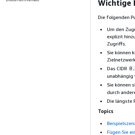
Wichtige 
Die folgenden Pu
Um den Zugri
explizit hin
Zugriffs.
Sie können 
Zielnetzwer
Das CIDR
0
unabhängig v
Sie können s
durch andere
Die längste 
Topics
Beispielszen
Fügen Sie ei