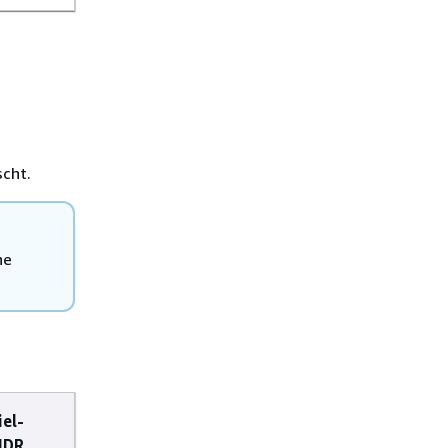
cht.
he
iel-
IDR