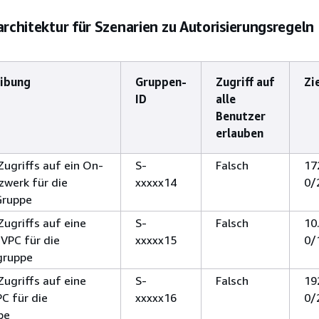
architektur für Szenarien zu Autorisierungsregeln
eibung
Gruppen-
Zugriff auf
Zi
ID
alle
Benutzer
erlauben
Zugriffs auf ein On-
S-
Falsch
17
werk für die
xxxxx14
0/
Gruppe
Zugriffs auf eine
S-
Falsch
10.
VPC für die
xxxxx15
0/
gruppe
Zugriffs auf eine
S-
Falsch
19
C für die
xxxxx16
0/
pe