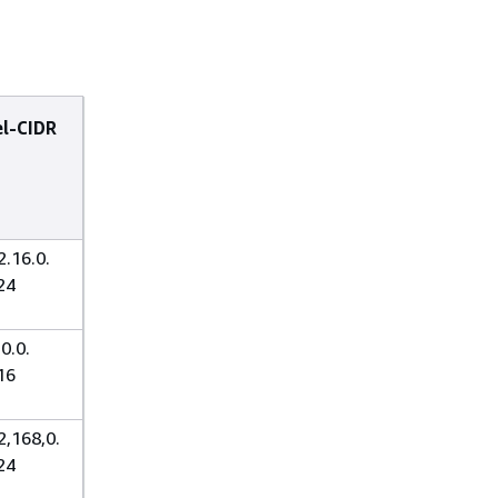
el-CIDR
2.16.0.
24
0.0.
16
2,168,0.
24