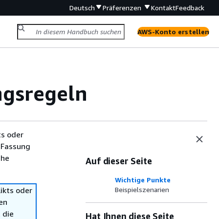
Deutsch
Präferenzen
Kontakt
Feedback
AWS-Konto erstellen
ngsregeln
ts oder
 Fassung
che
Auf dieser Seite
Wichtige Punkte
ikts oder
Beispielszenarien
en
 die
Hat Ihnen diese Seite