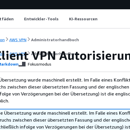
itfäden
Entwickler-Tools
KI-Ressourcen
ion
AWS VPN
Administratorhandbuch
lient VPN Autorisieru
ion
AWS VPN
Administratorhandbuch
arkdown
Fokusmodus
Übersetzung wurde maschinell erstellt. Im Falle eines Konflik
chs zwischen dieser übersetzten Fassung und der englischen
infolge von Verzögerungen bei der Übersetzung) ist die englis
ich.
e Übersetzung wurde maschinell erstellt. Im Falle eines Konfl
ruchs zwischen dieser übersetzten Fassung und der englisch
hließlich infolge von Verzögerungen bei der Übersetzung) ist