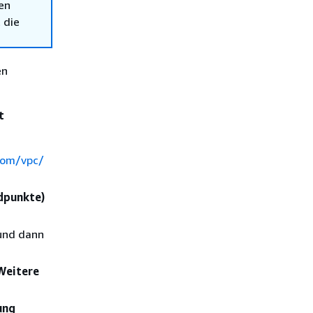
en
 die
en
t
com/vpc/
dpunkte)
nd dann
Weitere
ung