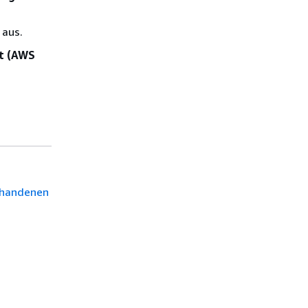
aus.
kt (AWS
orhandenen