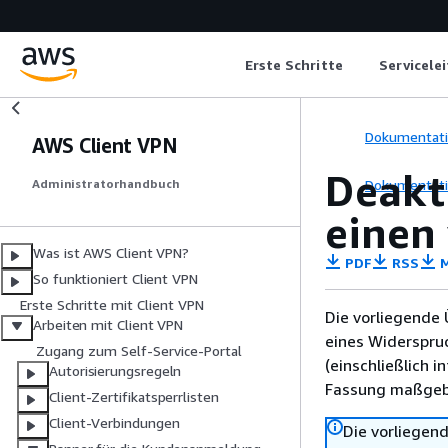
Erste Schritte
Servicele
Dokumentat
AWS Client VPN
Deakti
Dokumentat
Administratorhandbuch
einen
Was ist AWS Client VPN?
PDF
RSS
M
So funktioniert Client VPN
Erste Schritte mit Client VPN
Die vorliegende 
Arbeiten mit Client VPN
eines Widerspru
Zugang zum Self-Service-Portal
(einschließlich 
Autorisierungsregeln
Fassung maßgebl
Client-Zertifikatsperrlisten
Client-Verbindungen
Die vorliegend