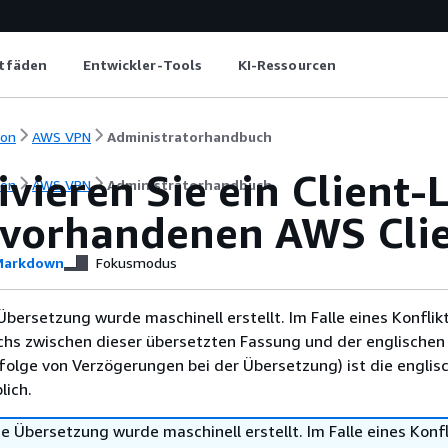
itfäden
Entwickler-Tools
KI-Ressourcen
ion
AWS VPN
Administratorhandbuch
vieren Sie ein Client-
ion
AWS VPN
Administratorhandbuch
 vorhandenen AWS Cli
arkdown
Fokusmodus
Übersetzung wurde maschinell erstellt. Im Falle eines Konflik
chs zwischen dieser übersetzten Fassung und der englischen
infolge von Verzögerungen bei der Übersetzung) ist die englis
ich.
e Übersetzung wurde maschinell erstellt. Im Falle eines Konfl