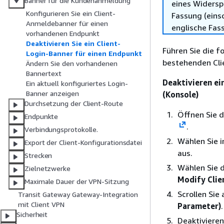
Banner für die Kundenanmeldung
eines Widersp
Konfigurieren Sie ein Client-
Fassung (einsc
Anmeldebanner für einen
englische Fas
vorhandenen Endpunkt
Deaktivieren Sie ein Client-
Führen Sie die f
Login-Banner für einen Endpunkt
bestehenden Cli
Ändern Sie den vorhandenen
Bannertext
Deaktivieren ei
Ein aktuell konfiguriertes Login-
Banner anzeigen
(Konsole)
Durchsetzung der Client-Route
Öffnen Sie 
Endpunkte
.
Verbindungsprotokolle.
Wählen Sie 
Export der Client-Konfigurationsdatei
aus.
Strecken
Wählen Sie 
Zielnetzwerke
Modify Clie
Maximale Dauer der VPN-Sitzung
Scrollen Sie
Transit Gateway Gateway-Integration
mit Client VPN
Parameter)
.
Sicherheit
Deaktivieren