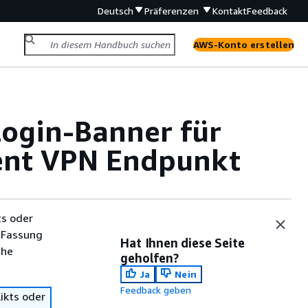
Deutsch
Präferenzen
Kontakt
Feedback
AWS-Konto erstellen
Login-Banner für
ent VPN Endpunkt
ts oder
 Fassung
Hat Ihnen diese Seite
che
geholfen?
Ja
Nein
Feedback geben
ikts oder