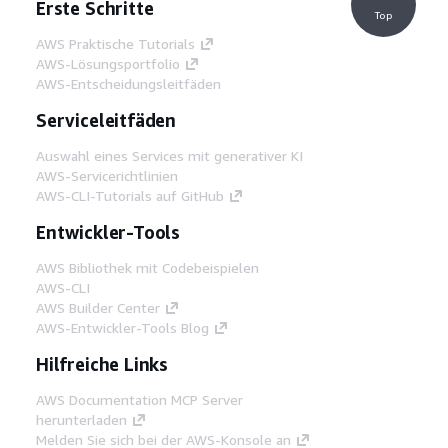
Erste Schritte
Top
AWS Praktische Tutorials
AWS-Lösungsportfolio
AWS-Entscheidungsleitfäden
Serviceleitfäden
Auswahl eines Services mit generativer KI
AWS-Servicerichtlinien
AWS-CLI-Tutorials auf GitHub
Entwickler-Tools
AWS Bibliothek mit Codebeispielen
AWS-CLI
AWS Builder Center
AWS-Entwickler-Tools Blog
Hilfreiche Links
AWS Documentation MCP Server
herunterladen
Melden Sie sich bei der AWS-Konsole an