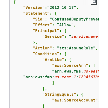
{
"Version"
:
"2012-10-17"
,

"Statement"
: 
{
"Sid"
: 
"ConfusedDeputyPreventio
"Effect"
: 
"Allow"
,

"Principal"
: 
{
"Service"
: 
"
servicename
.ama
        },

"Action"
: 
"sts:AssumeRole"
,

"Condition"
: 
{
"ArnLike"
: 
{
"aws:SourceArn"
: [

"arn:aws:fms:
us-east-1
:
"arn:aws:fms:
us-east-1
:
123456789012
                ]

            },

"StringEquals"
: 
{
"aws:SourceAccount"
: 
"
1
            }
