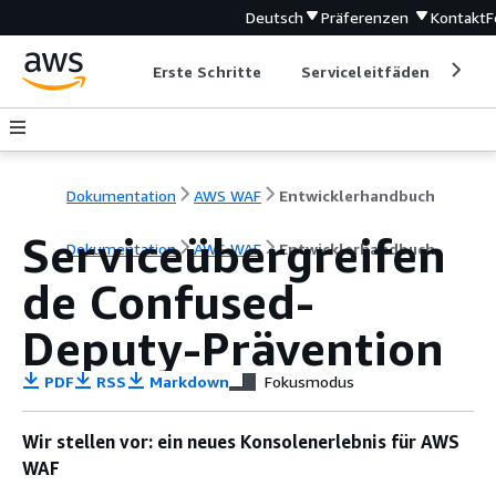
Deutsch
Präferenzen
Kontakt
F
Erste Schritte
Serviceleitfäden
Ent
Dokumentation
AWS WAF
Entwicklerhandbuch
Serviceübergreifen
Dokumentation
AWS WAF
Entwicklerhandbuch
de Confused-
Deputy-Prävention
PDF
RSS
Markdown
Fokusmodus
Wir stellen vor: ein neues Konsolenerlebnis für AWS
WAF