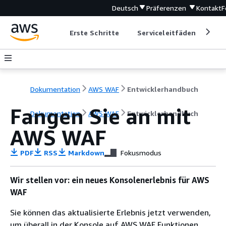
Deutsch
Präferenzen
Kontakt
F
Erste Schritte
Serviceleitfäden
Ent
Dokumentation
AWS WAF
Entwicklerhandbuch
Fangen Sie an mit
Dokumentation
AWS WAF
Entwicklerhandbuch
AWS WAF
PDF
RSS
Markdown
Fokusmodus
Wir stellen vor: ein neues Konsolenerlebnis für AWS
WAF
Sie können das aktualisierte Erlebnis jetzt verwenden,
um überall in der Konsole auf AWS WAF Funktionen