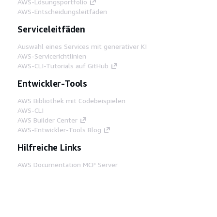
AWS-Lösungsportfolio
AWS-Entscheidungsleitfäden
Serviceleitfäden
Auswahl eines Services mit generativer KI
AWS-Servicerichtlinien
AWS-CLI-Tutorials auf GitHub
Entwickler-Tools
AWS Bibliothek mit Codebeispielen
AWS-CLI
AWS Builder Center
AWS-Entwickler-Tools Blog
Hilfreiche Links
AWS Documentation MCP Server
herunterladen
Melden Sie sich bei der AWS-Konsole an
AWS re:Post