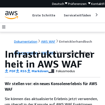
Deutsch
Präferenzen
Kontakt
F
Erste Schritte
Serviceleitfäden
Ent
Dokumentation
AWS WAF
Entwicklerhandbuch
Infrastruktursicher
Dokumentation
AWS WAF
Entwicklerhandbuch
heit in AWS WAF
PDF
RSS
Markdown
Fokusmodus
Wir stellen vor: ein neues Konsolenerlebnis für AWS
WAF
Sie können das aktualisierte Erlebnis jetzt verwenden,
um überall in der Konsole auf AWS WAF Funktionen