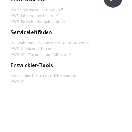
Top
AWS Praktische Tutorials
AWS-Lösungsportfolio
AWS-Entscheidungsleitfäden
Serviceleitfäden
Auswahl eines Services mit generativer KI
AWS-Servicerichtlinien
AWS-CLI-Tutorials auf GitHub
Entwickler-Tools
AWS Bibliothek mit Codebeispielen
AWS-CLI
AWS Builder Center
AWS-Entwickler-Tools Blog
Hilfreiche Links
AWS Documentation MCP Server
herunterladen
Melden Sie sich bei der AWS-Konsole an