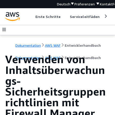
Deutsch
Präferenzen
Kontakt
F
Erste Schritte
Serviceleitfäden
Ent
Dokumentation
AWS WAF
Entwicklerhandbuch
Verwenden von
Dokumentation
AWS WAF
Entwicklerhandbuch
Inhaltsüberwachun
gs-
Sicherheitsgruppen
richtlinien mit
Firewall Manager