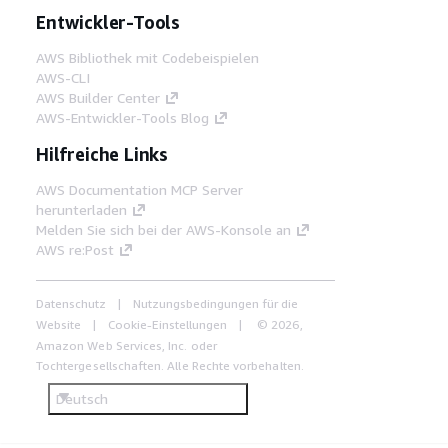
Entwickler-Tools
AWS Bibliothek mit Codebeispielen
AWS-CLI
AWS Builder Center
AWS-Entwickler-Tools Blog
Hilfreiche Links
AWS Documentation MCP Server
herunterladen
Melden Sie sich bei der AWS-Konsole an
AWS re:Post
Datenschutz
Nutzungsbedingungen für die
Website
Cookie-Einstellungen
© 2026,
Amazon Web Services, Inc. oder
Tochtergesellschaften. Alle Rechte vorbehalten.
Deutsch