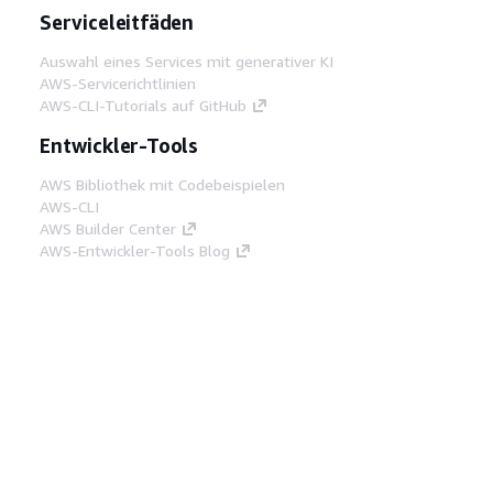
Serviceleitfäden
Auswahl eines Services mit generativer KI
AWS-Servicerichtlinien
AWS-CLI-Tutorials auf GitHub
Entwickler-Tools
AWS Bibliothek mit Codebeispielen
AWS-CLI
AWS Builder Center
AWS-Entwickler-Tools Blog
Hilfreiche Links
AWS Documentation MCP Server
herunterladen
Melden Sie sich bei der AWS-Konsole an
AWS re:Post
Datenschutz
Nutzungsbedingungen für die
Website
Cookie-Einstellungen
© 2026,