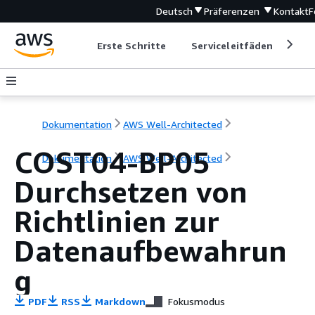
Deutsch
Präferenzen
Kontakt
F
Erste Schritte
Serviceleitfäden
Ent
Dokumentation
AWS Well-Architected
COST04-BP05
Dokumentation
AWS Well-Architected
Durchsetzen von
Richtlinien zur
Datenaufbewahrun
g
PDF
RSS
Markdown
Fokusmodus