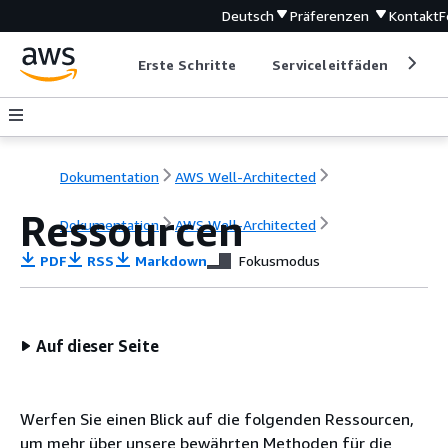
Deutsch
Präferenzen
Kontakt
F
Erste Schritte
Serviceleitfäden
Ent
Dokumentation
AWS Well-Architected
Ressourcen
Dokumentation
AWS Well-Architected
PDF
RSS
Markdown
Fokusmodus
Auf dieser Seite
Werfen Sie einen Blick auf die folgenden Ressourcen,
um mehr über unsere bewährten Methoden für die