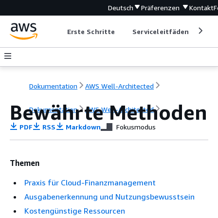
Deutsch
Präferenzen
Kontakt
F
Erste Schritte
Serviceleitfäden
Ent
Dokumentation
AWS Well-Architected
Bewährte Methoden
Dokumentation
AWS Well-Architected
PDF
RSS
Markdown
Fokusmodus
Themen
Praxis für Cloud-Finanzmanagement
Ausgabenerkennung und Nutzungsbewusstsein
Kostengünstige Ressourcen