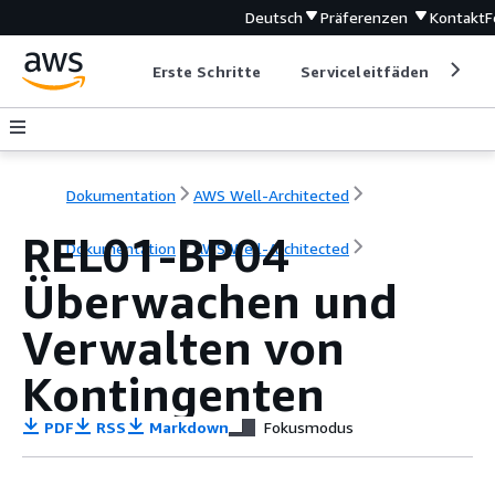
Deutsch
Präferenzen
Kontakt
F
Erste Schritte
Serviceleitfäden
Ent
Dokumentation
AWS Well-Architected
REL01-BP04
Dokumentation
AWS Well-Architected
Überwachen und
Verwalten von
Kontingenten
PDF
RSS
Markdown
Fokusmodus