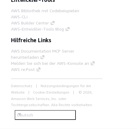
AWS Bibliothek mit Codebeispielen
AWS-CLI
AWS Builder Center
AWS-Entwickler-Tools Blog
Hilfreiche Links
AWS Documentation MCP Server
herunterladen
Melden Sie sich bei der AWS-Konsole an
AWS re:Post
Datenschutz
Nutzungsbedingungen für die
Website
Cookie-Einstellungen
© 2026,
Amazon Web Services, Inc. oder
Tochtergesellschaften. Alle Rechte vorbehalten.
Deutsch