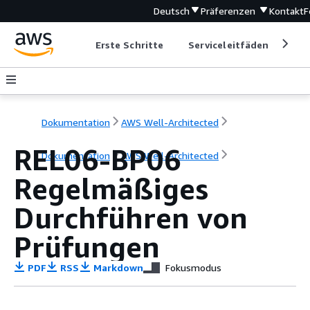
Deutsch
Präferenzen
Kontakt
F
Erste Schritte
Serviceleitfäden
Ent
Dokumentation
AWS Well-Architected
REL06-BP06
Dokumentation
AWS Well-Architected
Regelmäßiges
Durchführen von
Prüfungen
PDF
RSS
Markdown
Fokusmodus