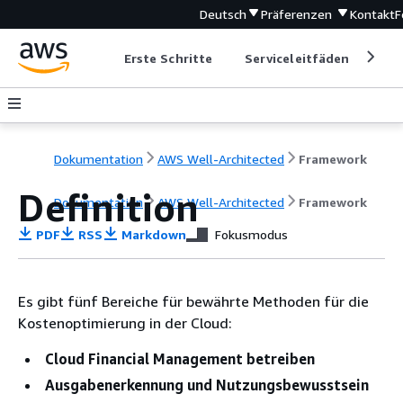
Deutsch
Präferenzen
Kontakt
F
Erste Schritte
Serviceleitfäden
Ent
Dokumentation
AWS Well-Architected
Framework
Definition
Dokumentation
AWS Well-Architected
Framework
PDF
RSS
Markdown
Fokusmodus
Es gibt fünf Bereiche für bewährte Methoden für die
Kostenoptimierung in der Cloud:
Cloud Financial Management betreiben
Ausgabenerkennung und Nutzungsbewusstsein