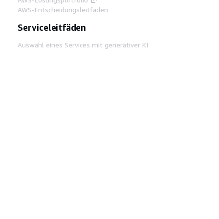
AWS-Entscheidungsleitfäden
Serviceleitfäden
Auswahl eines Services mit generativer KI
AWS-Servicerichtlinien
AWS-CLI-Tutorials auf GitHub
Entwickler-Tools
AWS Bibliothek mit Codebeispielen
AWS-CLI
AWS Builder Center
AWS-Entwickler-Tools Blog
Hilfreiche Links
AWS Documentation MCP Server
herunterladen
Melden Sie sich bei der AWS-Konsole an
AWS re:Post