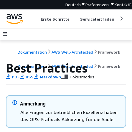
Deutsch
Präferenzen
Kontakt
F
Erste Schritte
Serviceleitfäden
Ent
Dokumentation
AWS Well-Architected
Framework
Best Practices
Dokumentation
AWS Well-Architected
Framework
PDF
RSS
Markdown
Fokusmodus
Anmerkung
Alle Fragen zur betrieblichen Exzellenz haben
das OPS-Präfix als Abkürzung für die Säule.