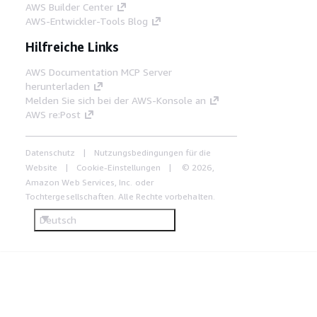
AWS Builder Center
AWS-Entwickler-Tools Blog
Hilfreiche Links
AWS Documentation MCP Server
herunterladen
Melden Sie sich bei der AWS-Konsole an
AWS re:Post
Datenschutz
Nutzungsbedingungen für die
Website
Cookie-Einstellungen
© 2026,
Amazon Web Services, Inc. oder
Tochtergesellschaften. Alle Rechte vorbehalten.
Deutsch