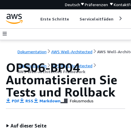
Deutsch
Präferenzen
Kontakt
F
Erste Schritte
Serviceleitfäden
Ent
Dokumentation
AWS Well-Architected
OPS06-BP04
Dokumentation
AWS Well-Architected
AWS Well-Architected Framework
Automatisieren Sie
Tests und Rollback
PDF
RSS
Markdown
Fokusmodus
Auf dieser Seite