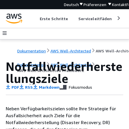
Deutsch
Präferenzen
Kontakt
F
Erste Schritte
Serviceleitfäden
Ent
Dokumentation
AWS Well-Architected
Notfallwiederherste
Dokumentation
AWS Well-Architected
AWS Well-Architected Framework
llungsziele
PDF
RSS
Markdown
Fokusmodus
Neben Verfügbarkeitszielen sollte Ihre Strategie für
Ausfallsicherheit auch Ziele für die
Notfallwiederherstellung (Disaster Recovery, DR)