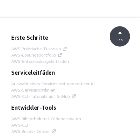
Erste Schritte
Top
AWS Praktische Tutorials
AWS-Lösungsportfolio
AWS-Entscheidungsleitfäden
Serviceleitfäden
Auswahl eines Services mit generativer KI
AWS-Servicerichtlinien
AWS-CLI-Tutorials auf GitHub
Entwickler-Tools
AWS Bibliothek mit Codebeispielen
AWS-CLI
AWS Builder Center
AWS-Entwickler-Tools Blog